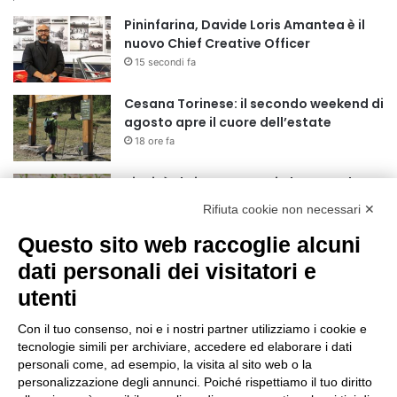
Pininfarina, Davide Loris Amantea è il
nuovo Chief Creative Officer
15 secondi fa
Cesana Torinese: il secondo weekend di
agosto apre il cuore dell’estate
18 ore fa
Siccità: Il Piemonte avvia le procedure
per la richiesta dello stato di calamità
Rifiuta cookie non necessari ✕
naturale
Questo sito web raccoglie alcuni
19 ore fa
dati personali dei visitatori e
Reale Mutua, ecco il programma del
precampionato
utenti
22 ore fa
Con il tuo consenso, noi e i nostri partner utilizziamo i cookie e
Nidi comunali: dalla Regione 1,5 milioni
tecnologie simili per archiviare, accedere ed elaborare i dati
di euro per ampliare gli orari dei servizi
personali come, ad esempio, la visita al sito web o la
personalizzazione degli annunci. Poiché rispettiamo il tuo diritto
a parità di tariffa