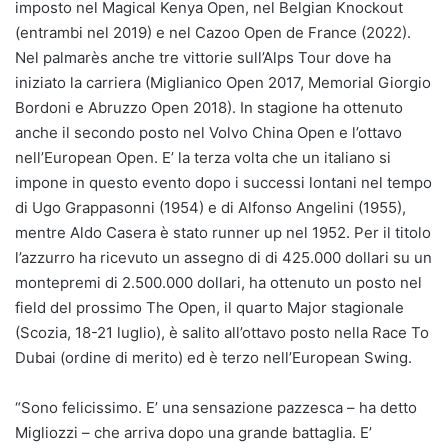
imposto nel Magical Kenya Open, nel Belgian Knockout
(entrambi nel 2019) e nel Cazoo Open de France (2022).
Nel palmarès anche tre vittorie sull’Alps Tour dove ha
iniziato la carriera (Miglianico Open 2017, Memorial Giorgio
Bordoni e Abruzzo Open 2018). In stagione ha ottenuto
anche il secondo posto nel Volvo China Open e l’ottavo
nell’European Open. E’ la terza volta che un italiano si
impone in questo evento dopo i successi lontani nel tempo
di Ugo Grappasonni (1954) e di Alfonso Angelini (1955),
mentre Aldo Casera è stato runner up nel 1952. Per il titolo
l’azzurro ha ricevuto un assegno di di 425.000 dollari su un
montepremi di 2.500.000 dollari, ha ottenuto un posto nel
field del prossimo The Open, il quarto Major stagionale
(Scozia, 18-21 luglio), è salito all’ottavo posto nella Race To
Dubai (ordine di merito) ed è terzo nell’European Swing.
“Sono felicissimo. E’ una sensazione pazzesca – ha detto
Migliozzi – che arriva dopo una grande battaglia. E’