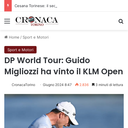
Cesana Torinese: il secondo weekend di agosto apre il cuore dell’estate
Menu
C
Home
/
Sport e Motori
Sport e Motori
DP World Tour: Guido
Migliozzi ha vinto il KLM Open
CronacaTorino
Giugno 2024 8:47
2.836
3 minuti di lettura