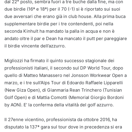
dal 22° posto, sembra fuori a tre buche dalla fine, ma con
due birdie (16ª e 18ª) per il 70 (-1) si è riportato sui suoi
due avversari che erano già in club house. Alla prima buca
supplementare birdie per i tre contendenti, poi nella
seconda Kinhult ha mandato la palla in acqua e non è
andato oltre il par e Dean ha mancato il putt per pareggiare
il birdie vincente dell’azzurro.
Migliozzi ha firmato il quinto successo stagionale dei
professionisti italiani, il secondo sul DP World Tour, dopo
quello di Matteo Manassero nel Jonsson Workwear Open a
marzo, e i tre sull’Alps Tour di Edoardo Raffaele Lipparelli
(New Giza Open), di Gianmaria Rean Trinchero (Tunisian
Golf Open) e di Mattia Comotti (Memorial Giorgio Bordoni
by AON). E’ la conferma della vitalità del golf azzurro.
Il 27enne vicentino, professionista da ottobre 2016, ha
disputato la 137ª gara sul tour dove in precedenza si era