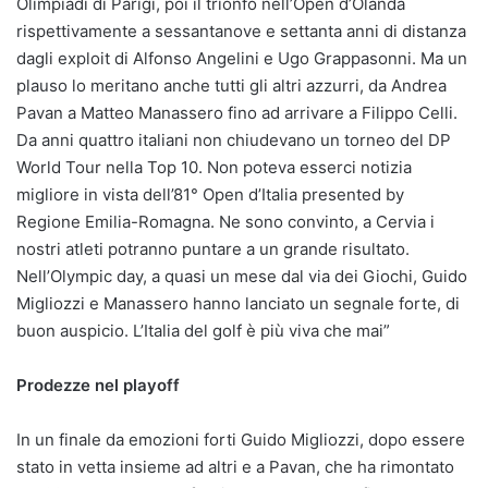
Olimpiadi di Parigi, poi il trionfo nell’Open d’Olanda
rispettivamente a sessantanove e settanta anni di distanza
dagli exploit di Alfonso Angelini e Ugo Grappasonni. Ma un
plauso lo meritano anche tutti gli altri azzurri, da Andrea
Pavan a Matteo Manassero fino ad arrivare a Filippo Celli.
Da anni quattro italiani non chiudevano un torneo del DP
World Tour nella Top 10. Non poteva esserci notizia
migliore in vista dell’81° Open d’Italia presented by
Regione Emilia-Romagna. Ne sono convinto, a Cervia i
nostri atleti potranno puntare a un grande risultato.
Nell’Olympic day, a quasi un mese dal via dei Giochi, Guido
Migliozzi e Manassero hanno lanciato un segnale forte, di
buon auspicio. L’Italia del golf è più viva che mai”
Prodezze nel playoff
In un finale da emozioni forti Guido Migliozzi, dopo essere
stato in vetta insieme ad altri e a Pavan, che ha rimontato