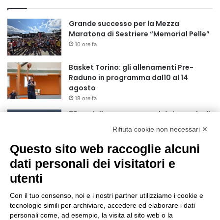
Grande successo per la Mezza
Maratona di Sestriere “Memorial Pelle”
10 ore fa
Basket Torino: gli allenamenti Pre-
Raduno in programma dal10 al 14
agosto
18 ore fa
75 anni di INFN. La comunità, la storia, il
futuro della ricerca in fisica
Rifiuta cookie non necessari ✕
fondamentale in Italia
Questo sito web raccoglie alcuni
18 ore fa
dati personali dei visitatori e
Stop alla linea Torino-Bardonecchia
nel pieno della stagione turistica
utenti
22 ore fa
Con il tuo consenso, noi e i nostri partner utilizziamo i cookie e
Grande partecipazione alla Festa della
tecnologie simili per archiviare, accedere ed elaborare i dati
Madonna della Neve al Rifugio Ciao
personali come, ad esempio, la visita al sito web o la