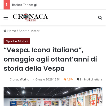
Basket Torino: gli allenamenti Pre-Raduno in programma dal10 al 14 agosto
Menu
C
Home
/
Sport e Motori
Sport e Motori
“Vespa. Icona italiana”,
omaggio agli ottant’anni di
storia della Vespa
CronacaTorino
Giugno 2026 16:54
1.674
2 minuti di lettura