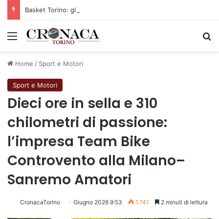
Basket Torino: gli allenamenti Pre-Raduno in programma dal10 al 14 agosto
Menu
C
Home
/
Sport e Motori
Sport e Motori
Dieci ore in sella e 310
chilometri di passione:
l’impresa Team Bike
Controvento alla Milano–
Sanremo Amatori
CronacaTorino
Giugno 2026 9:53
1.741
2 minuti di lettura