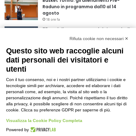
Basket Torino: gli allenamenti Pre-
Raduno in programma dal10 al 14
agosto
18 ore fa
75 anni di INFN. La comunità, la storia, il
futuro della ricerca in fisica
Rifiuta cookie non necessari ✕
fondamentale in Italia
18 ore fa
Questo sito web raccoglie alcuni
Stop alla linea Torino-Bardonecchia
dati personali dei visitatori e
nel pieno della stagione turistica
utenti
22 ore fa
Con il tuo consenso, noi e i nostri partner utilizziamo i cookie e
Grande partecipazione alla Festa della
tecnologie simili per archiviare, accedere ed elaborare i dati
Madonna della Neve al Rifugio Ciao
personali come, ad esempio, la visita al sito web o la
Pais
personalizzazione degli annunci. Poiché rispettiamo il tuo diritto
alla privacy, è possibile scegliere di non consentire alcuni tipi di
1 giorno fa
cookie. Clicca su preferenze GDPR per saperne di più.
Pininfarina, Davide Loris Amantea è il
nuovo Chief Creative Officer
Visualizza la Cookie Policy Completa
2 giorni fa
Powered by