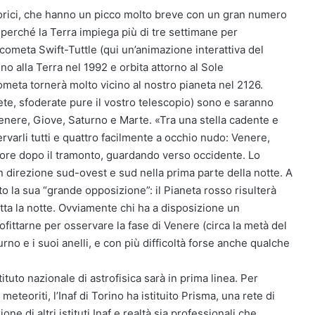
eorici, che hanno un picco molto breve con un gran numero
 perché la Terra impiega più di tre settimane per
 cometa Swift-Tuttle (qui un’animazione interattiva del
no alla Terra nel 1992 e orbita attorno al Sole
meta tornerà molto vicino al nostro pianeta nel 2126.
te, sfoderate pure il vostro telescopio) sono e saranno
 Venere, Giove, Saturno e Marte. «Tra una stella cadente e
servarli tutti e quattro facilmente a occhio nudo: Venere,
e ore dopo il tramonto, guardando verso occidente. Lo
n direzione sud-ovest e sud nella prima parte della notte. A
o la sua “grande opposizione”: il Pianeta rosso risulterà
tutta la notte. Ovviamente chi ha a disposizione un
fittarne per osservare la fase di Venere (circa la metà del
turno e i suoi anelli, e con più difficoltà forse anche qualche
ituto nazionale di astrofisica sarà in prima linea. Per
eteoriti, l’Inaf di Torino ha istituito Prisma, una rete di
ne di altri istituti Inaf e realtà sia professionali che