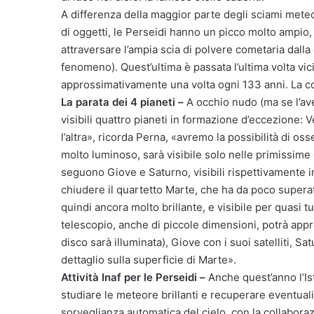
A differenza della maggior parte degli sciami met
di oggetti, le Perseidi hanno un picco molto ampio,
attraversare l’ampia scia di polvere cometaria dalla
fenomeno). Quest’ultima è passata l’ultima volta vici
approssimativamente una volta ogni 133 anni. La co
La parata dei 4 pianeti –
A occhio nudo (ma se l’ave
visibili quattro pianeti in formazione d’eccezione:
l’altra», ricorda Perna, «avremo la possibilità di os
molto luminoso, sarà visibile solo nelle primissim
seguono Giove e Saturno, visibili rispettivamente i
chiudere il quartetto Marte, che ha da poco superat
quindi ancora molto brillante, e visibile per quasi 
telescopio, anche di piccole dimensioni, potrà appro
disco sarà illuminata), Giove con i suoi satelliti, Sa
dettaglio sulla superficie di Marte».
Attività Inaf per le Perseidi –
Anche quest’anno l’Ist
studiare le meteore brillanti e recuperare eventuali m
sorveglianza automatica del cielo, con la collaborazio