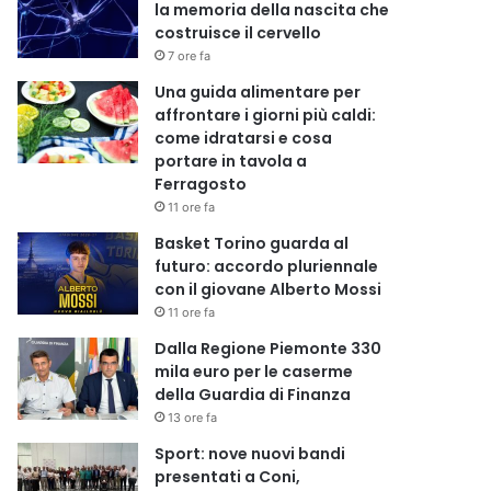
la memoria della nascita che
costruisce il cervello
7 ore fa
Una guida alimentare per
affrontare i giorni più caldi:
come idratarsi e cosa
portare in tavola a
Ferragosto
11 ore fa
Basket Torino guarda al
futuro: accordo pluriennale
con il giovane Alberto Mossi
11 ore fa
Dalla Regione Piemonte 330
mila euro per le caserme
della Guardia di Finanza
13 ore fa
Sport: nove nuovi bandi
presentati a Coni,