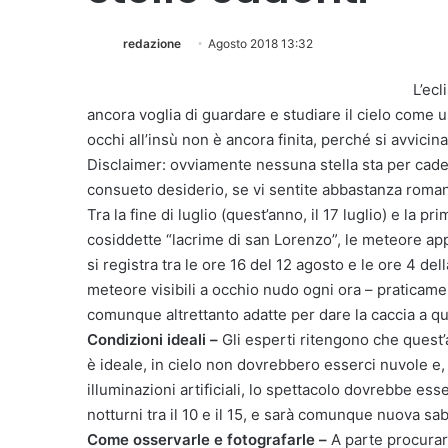
redazione
Agosto 2018 13:32
L’ecl
ancora voglia di guardare e studiare il cielo come 
occhi all’insù non è ancora finita, perché si avvicina
Disclaimer: ovviamente nessuna stella sta per cader
consueto desiderio, se vi sentite abbastanza romant
Tra la fine di luglio (quest’anno, il 17 luglio) e la 
cosiddette “lacrime di san Lorenzo”, le meteore app
si registra tra le ore 16 del 12 agosto e le ore 4 de
meteore visibili a occhio nudo ogni ora – praticament
comunque altrettanto adatte per dare la caccia a q
Condizioni ideali –
Gli esperti ritengono che quest’
è ideale, in cielo non dovrebbero esserci nuvole e, s
illuminazioni artificiali, lo spettacolo dovrebbe ess
notturni tra il 10 e il 15, e sarà comunque nuova sab
Come osservarle e fotografarle –
A parte procurar