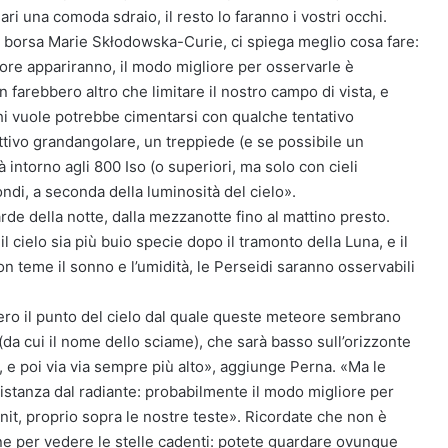
i una comoda sdraio, il resto lo faranno i vostri occhi.
a borsa Marie Skłodowska-Curie, ci spiega meglio cosa fare:
e appariranno, il modo migliore per osservarle è
 farebbero altro che limitare il nostro campo di vista, e
hi vuole potrebbe cimentarsi con qualche tentativo
ettivo grandangolare, un treppiede (e se possibile un
intorno agli 800 Iso (o superiori, ma solo con cieli
ndi, a seconda della luminosità del cielo».
rde della notte, dalla mezzanotte fino al mattino presto.
 cielo sia più buio specie dopo il tramonto della Luna, e il
on teme il sonno e l’umidità, le Perseidi saranno osservabili
vero il punto del cielo dal quale queste meteore sembrano
(da cui il nome dello sciame), che sarà basso sull’orizzonte
, e poi via via sempre più alto», aggiunge Perna. «Ma le
istanza dal radiante: probabilmente il modo migliore per
nit, proprio sopra le nostre teste». Ricordate che non è
ne per vedere le stelle cadenti: potete guardare ovunque