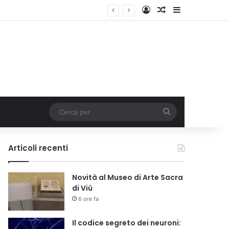
Accedi
Un articolo a c
Barra lateral
Cerca
per
Articoli recenti
Novità al Museo di Arte Sacra
di Viù
6 ore fa
Il codice segreto dei neuroni: