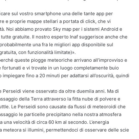
ricare sul vostro smartphone una delle tante app per
ere e proprie mappe stellari a portata di click, che vi
oltà. Noi abbiamo provato Sky map per i sistemi Android e
 tutte gratuite. Il nostro esperto Inaf suggerisce anche che
robabilmente una fra le migliori app disponibile sul
tuita, con funzionalità limitate)».
erché queste piogge meteoriche arrivano all’improvviso e
te fortunati e vi trovate in un luogo completamente buio
o impiegare fino a 20 minuti per adattarsi all’oscurità, quindi
 Perseidi viene osservato da oltre duemila anni. Ma di
ssaggio della Terra attraverso la fitta nube di polvere e
Tuttle. Le Perseidi sono causate da flussi di meteoroidi che
ssaggio le particelle precipitano nella nostra atmosfera
 a una velocità di circa 60 km al secondo. L’energia
 la meteora si illumini, permettendoci di osservare delle scie