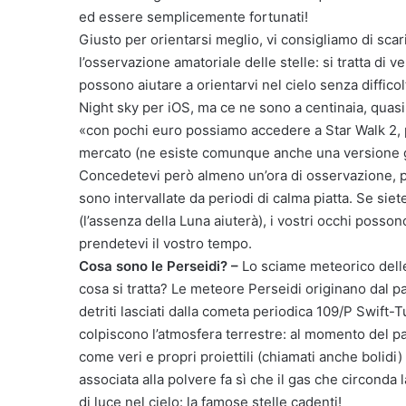
ed essere semplicemente fortunati!
Giusto per orientarsi meglio, vi consigliamo di sca
l’osservazione amatoriale delle stelle: si tratta di v
possono aiutare a orientarvi nel cielo senza diffic
Night sky per iOS, ma ce ne sono a centinaia, quasi
«con pochi euro possiamo accedere a Star Walk 2, p
mercato (ne esiste comunque anche una versione gra
Concedetevi però almeno un’ora di osservazione, p
sono intervallate da periodi di calma piatta. Se sie
(l’assenza della Luna aiuterà), i vostri occhi posson
prendetevi il vostro tempo.
Cosa sono le Perseidi? –
Lo sciame meteorico delle
cosa si tratta? Le meteore Perseidi originano dal pa
detriti lasciati dalla cometa periodica 109/P Swift-
colpiscono l’atmosfera terrestre: al momento del pa
come veri e propri proiettili (chiamati anche bolidi)
associata alla polvere fa sì che il gas che circonda
di luce nel cielo: la famose stelle cadenti!