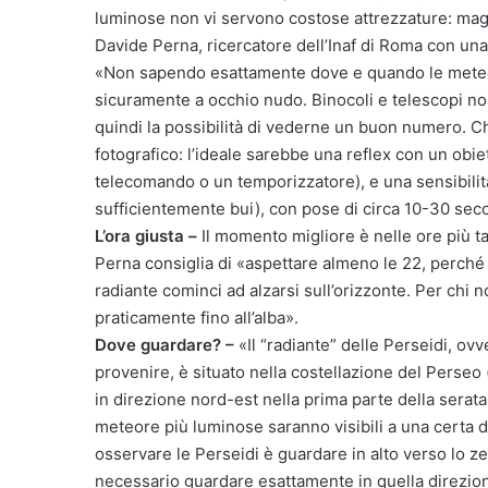
luminose non vi servono costose attrezzature: magar
Davide Perna, ricercatore dell’Inaf di Roma con un
«Non sapendo esattamente dove e quando le meteor
sicuramente a occhio nudo. Binocoli e telescopi non
quindi la possibilità di vederne un buon numero. C
fotografico: l’ideale sarebbe una reflex con un obi
telecomando o un temporizzatore), e una sensibilità 
sufficientemente bui), con pose di circa 10-30 seco
L’ora giusta –
Il momento migliore è nelle ore più ta
Perna consiglia di «aspettare almeno le 22, perché il
radiante cominci ad alzarsi sull’orizzonte. Per chi n
praticamente fino all’alba».
Dove guardare? –
«Il “radiante” delle Perseidi, ov
provenire, è situato nella costellazione del Perseo 
in direzione nord-est nella prima parte della serata
meteore più luminose saranno visibili a una certa d
osservare le Perseidi è guardare in alto verso lo ze
necessario guardare esattamente in quella direzio