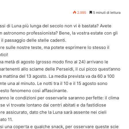
2.995
5 minuti di lettura
issi di Luna più lunga del secolo non vi è bastata? Avete
un astronomo professionista? Bene, la vostra estate con gli
 il passaggio delle stelle cadenti.
e sulle nostre teste, ma potete esprimere lo stesso il
ici!
prima metà di agosto (grosso modo fino al 24) arrivano le
artenenti allo sciame delle Perseidi, il cui picco quest’anno
lla mattina del 13 agosto. La media prevista va da 60 a 100
e una al minuto. Le notti tra il 10 e il 15 agosto sono
uesto fenomeno così affascinante.
anno le condizioni per osservarle saranno perfette: il clima
e vi trovate lontano dai centri abitati e da fastidiose
ere assicurato, dato che la Luna sarà assente nei cieli
ato 11.
si una coperta e qualche snack, per osservare queste scie