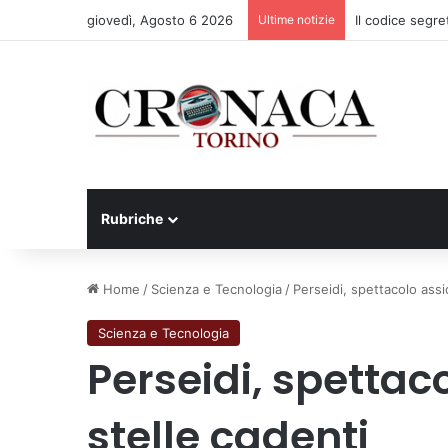
giovedì, Agosto 6 2026
Ultime notizie
Il codice segre
Rubriche
Home
/
Scienza e Tecnologia
/
Perseidi, spettacolo assi
Scienza e Tecnologia
Perseidi, spettac
stelle cadenti