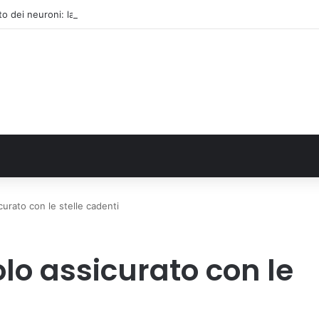
to dei neuroni: la memoria della nascita che costruisce il cervello
curato con le stelle cadenti
olo assicurato con le