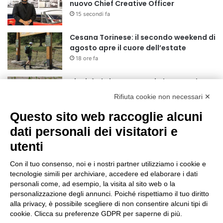
nuovo Chief Creative Officer
15 secondi fa
Cesana Torinese: il secondo weekend di
agosto apre il cuore dell’estate
18 ore fa
Siccità: Il Piemonte avvia le procedure
per la richiesta dello stato di calamità
Rifiuta cookie non necessari ✕
naturale
Questo sito web raccoglie alcuni
19 ore fa
dati personali dei visitatori e
Reale Mutua, ecco il programma del
precampionato
utenti
22 ore fa
Con il tuo consenso, noi e i nostri partner utilizziamo i cookie e
Nidi comunali: dalla Regione 1,5 milioni
tecnologie simili per archiviare, accedere ed elaborare i dati
di euro per ampliare gli orari dei servizi
personali come, ad esempio, la visita al sito web o la
personalizzazione degli annunci. Poiché rispettiamo il tuo diritto
a parità di tariffa
alla privacy, è possibile scegliere di non consentire alcuni tipi di
1 giorno fa
cookie. Clicca su preferenze GDPR per saperne di più.
Eclissi di Sole del 12 agosto: potenziati i