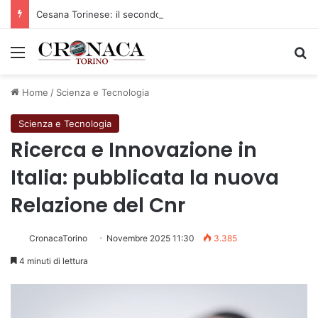
Cesana Torinese: il secondo weekend di agosto apre il cuore dell’estate
Menu
C
Home
/
Scienza e Tecnologia
Scienza e Tecnologia
Ricerca e Innovazione in
Italia: pubblicata la nuova
Relazione del Cnr
CronacaTorino
Novembre 2025 11:30
3.385
4 minuti di lettura