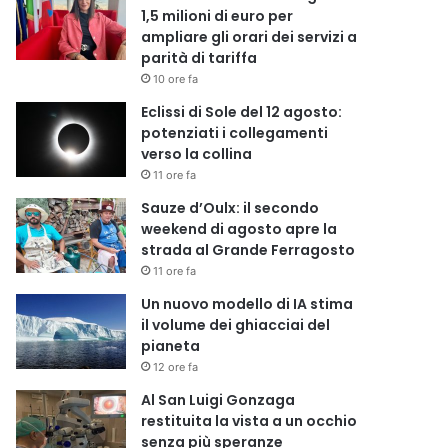
1,5 milioni di euro per
ampliare gli orari dei servizi a
parità di tariffa
10 ore fa
Eclissi di Sole del 12 agosto:
potenziati i collegamenti
verso la collina
11 ore fa
Sauze d’Oulx: il secondo
weekend di agosto apre la
strada al Grande Ferragosto
11 ore fa
Un nuovo modello di IA stima
il volume dei ghiacciai del
pianeta
12 ore fa
Al San Luigi Gonzaga
restituita la vista a un occhio
senza più speranze