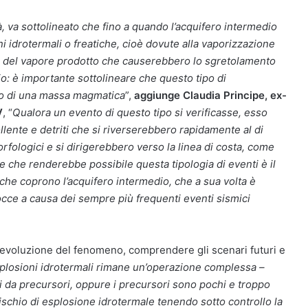
, va sottolineato che fino a quando l’acquifero intermedio
i idrotermali o freatiche, cioè dovute alla vaporizzazione
ea del vapore prodotto che causerebbero lo sgretolamento
io: è importante sottolineare che questo tipo di
to di una massa magmatica
”,
aggiunge Claudia Principe, ex-
V
, “
Qualora un evento di questo tipo si verificasse, esso
lente e detriti che si riverserebbero rapidamente al di
rfologici e si dirigerebbero verso la linea di costa, come
e che renderebbe possibile questa tipologia di eventi è il
che coprono l’acquifero intermedio, che a sua volta è
occe a causa dei sempre più frequenti eventi sismici
’evoluzione del fenomeno, comprendere gli scenari futuri e
splosioni idrotermali rimane un’operazione complessa –
ti da precursori, oppure i precursori sono pochi e troppo
rischio di esplosione idrotermale tenendo sotto controllo la