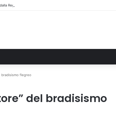
alla Regione 1,5 milioni di euro per ampliare gli orari dei servizi a parità d
l bradisismo flegreo
tore” del bradisismo