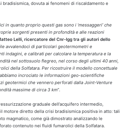
risi bradisismica, dovuta ai fenomeni di riscaldamento e
lici in quanto proprio questi gas sono i ‘messaggeri’ che
roprie sorgenti presenti in profondità e alle reazioni
tteo Lelli, ricercatore del Cnr-Igg tra gli autori dello
ile avvalendoci di particolari geotermometri e
 indagini, e calibrati per calcolare la temperatura e la
ndità nel sottosuolo flegreo, nel corso degli ultimi 40 anni,
rolici della Solfatara. Per ricostruire il modello concettuale
abbiamo incrociato le informazioni geo-scientifiche
pozzi geotermici che vennero perforati dalla Joint-Venture
ondità massime di circa 3 km
”.
pressurizzazione graduale dell’acquifero intermedio,
l motore diretto della crisi bradisismica positiva in atto: tali
mento magmatico, come già dimostrato analizzando le
forato contenuto nei fluidi fumarolici della Solfatara.