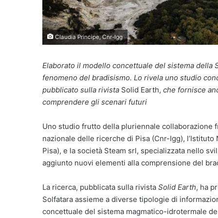
Claudia Principe, Cnr-Igg
Elaborato il modello concettuale
del sistema della S
fenomeno del bradisismo. Lo rivela uno studio cond
pubblicato
sulla rivista
Solid Earth,
che fornisce an
comprendere gli scenari futuri
Uno studio frutto della pluriennale collaborazione f
nazionale delle ricerche di Pisa (Cnr-Igg), l’Istitut
Pisa), e la società Steam srl, specializzata nello 
aggiunto nuovi elementi alla comprensione del brad
La ricerca, pubblicata sulla rivista
Solid Earth
, ha p
Solfatara assieme a diverse tipologie di informazio
concettuale del sistema magmatico-idrotermale dell