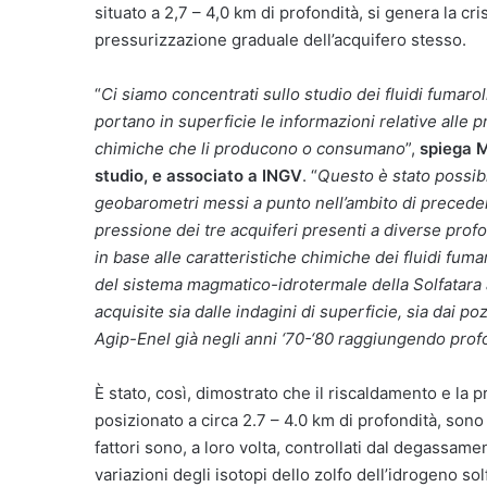
situato a 2,7 – 4,0 km di profondità, si genera la c
pressurizzazione graduale dell’acquifero stesso.
“
Ci siamo concentrati sullo studio dei fluidi fumaro
portano in superficie le informazioni relative alle p
chimiche che li producono o consumano
”,
spiega Ma
studio, e associato a INGV
. “
Questo è stato possib
geobarometri messi a punto nell’ambito di precedenti
pressione dei tre acquiferi presenti a diverse profo
in base alle caratteristiche chimiche dei fluidi fuma
del sistema magmatico-idrotermale della Solfatara 
acquisite sia dalle indagini di superficie, sia dai 
Agip-Enel già negli anni ‘70-‘80 raggiungendo prof
È stato, così, dimostrato che il riscaldamento e la 
posizionato a circa 2.7 – 4.0 km di profondità, sono i
fattori sono, a loro volta, controllati dal degassa
variazioni degli isotopi dello zolfo dell’idrogeno sol