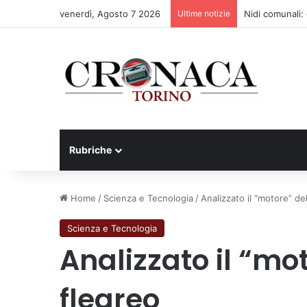
venerdì, Agosto 7 2026
Ultime notizie
Nidi comunali: d
Rubriche
Home
/
Scienza e Tecnologia
/
Analizzato il “motore” de
Scienza e Tecnologia
Analizzato il “mo
flegreo