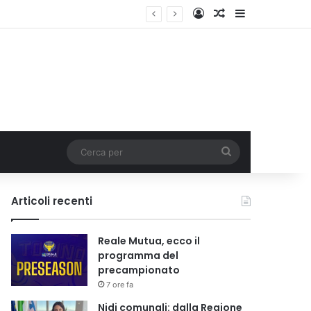
Accedi
Un articolo a c
Barra lateral
i tariffa
Cerca
per
Articoli recenti
Reale Mutua, ecco il
programma del
precampionato
7 ore fa
Nidi comunali: dalla Regione