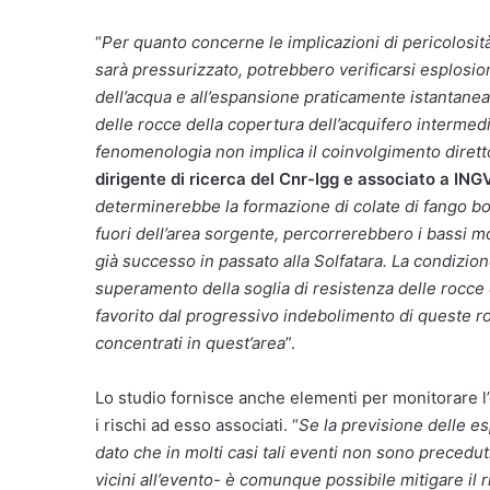
“
Per quanto concerne le implicazioni di pericolosità
sarà pressurizzato, potrebbero verificarsi esplosion
dell’acqua e all’espansione praticamente istantan
delle rocce della copertura dell’acquifero intermed
fenomenologia non implica il coinvolgimento diret
dirigente di ricerca del Cnr-Igg e associato a ING
determinerebbe la formazione di colate di fango bol
fuori dell’area sorgente, percorrerebbero i bassi mo
già successo in passato alla Solfatara. La condizion
superamento della soglia di resistenza delle rocce 
favorito dal progressivo indebolimento di queste r
concentrati in quest’area
”.
Lo studio fornisce anche elementi per monitorare l
i rischi ad esso associati. “
Se la previsione delle e
dato che in molti casi tali eventi non sono precedu
vicini all’evento- è comunque possibile mitigare il 