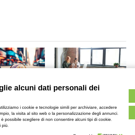
lie alcuni dati personali dei
o della Scienza a
Torino: aperte le candidature
ità
per il bando del servizio civile
digitale
utilizziamo i cookie e tecnologie simili per archiviare, accedere
5 11:03
Agosto 2023 16:16
pio, la visita al sito web o la personalizzazione degli annunci.
, è possibile scegliere di non consentire alcuni tipi di cookie.
 più.