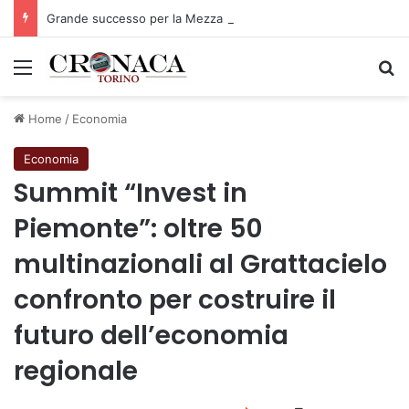
Grande successo per la Mezza Maratona di Sestriere “Memorial Pelle”
Menu
C
Home
/
Economia
Economia
Summit “Invest in
Piemonte”: oltre 50
multinazionali al Grattacielo
confronto per costruire il
futuro dell’economia
regionale