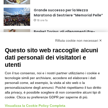
Grande successo per la Mezza
Maratona di Sestriere “Memorial Pelle”
18 ore fa
Basket Torino: gli allenamenti Pre-
Raduno in programma dal10 al 14
Rifiuta cookie non necessari ✕
agosto
1 giorno fa
Questo sito web raccoglie alcuni
75 anni di INFN. La comunità, la storia, il
dati personali dei visitatori e
futuro della ricerca in fisica
utenti
fondamentale in Italia
1 giorno fa
Con il tuo consenso, noi e i nostri partner utilizziamo i cookie e
Stop alla linea Torino-Bardonecchia
tecnologie simili per archiviare, accedere ed elaborare i dati
nel pieno della stagione turistica
personali come, ad esempio, la visita al sito web o la
personalizzazione degli annunci. Poiché rispettiamo il tuo diritto
1 giorno fa
alla privacy, è possibile scegliere di non consentire alcuni tipi di
cookie. Clicca su preferenze GDPR per saperne di più.
Grande partecipazione alla Festa della
Madonna della Neve al Rifugio Ciao
Visualizza la Cookie Policy Completa