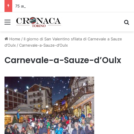
75 anni di INFN. La comunità, la storia, il futuro della ricerca in fisica fondamentale in Italia
Menu
C
Home
/
Il giorno di San Valentino sfilata di Carnevale a Sauze
d’Oulx
/
Carnevale-a-Sauze-d’Oulx
Carnevale-a-Sauze-d’Oulx