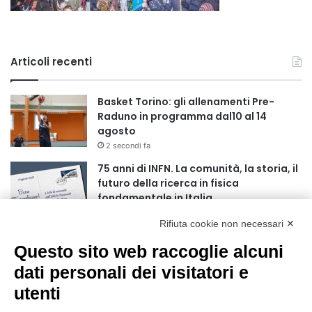
Articoli recenti
Basket Torino: gli allenamenti Pre-
Raduno in programma dal10 al 14
agosto
2 secondi fa
75 anni di INFN. La comunità, la storia, il
futuro della ricerca in fisica
fondamentale in Italia
9 secondi fa
Rifiuta cookie non necessari ✕
Stop alla linea Torino-Bardonecchia
Questo sito web raccoglie alcuni
nel pieno della stagione turistica
4 ore fa
dati personali dei visitatori e
utenti
Grande partecipazione alla Festa della