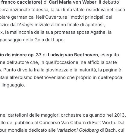
Il franco cacciatore)
di
Carl Maria von Weber
. Il debutto
pera nazionale tedesca, la cui linfa vitale risiedeva nel ricco
olare germanica. Nell’Ouverture i motivi principali del
io: dall’
Adagio
iniziale all’inno finale di apoteosi,
ax, la malinconia della sua promessa sposa Agathe, la
e paesaggio della Gola del Lupo.
in do minore op. 37
di
Ludwig van Beethoven
, eseguito
ne dell’autore che, in quell’occasione, ne affidò la parte
. Punto di volta fra la giovinezza e la maturità, la pagina è
fatale all’eroismo beethoveniano che proprio in quell’epoca
o linguaggio.
nei cartelloni delle maggiori orchestre da quando nel 2013,
ello del pubblico al Concorso Van Cliburn di Fort Worth. Dal
 tour mondiale dedicato alle
Variazioni Goldberg
di Bach, cui