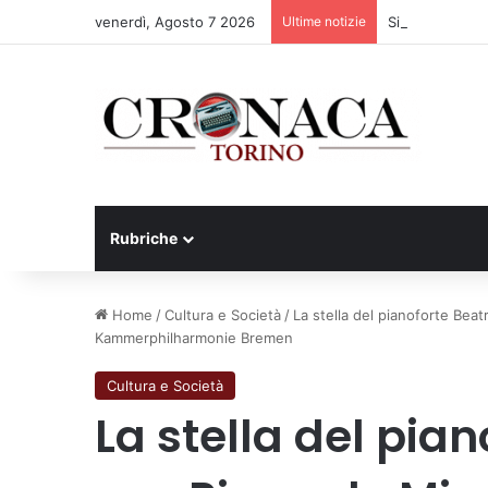
venerdì, Agosto 7 2026
Ultime notizie
Siccità: Il Pie
Rubriche
Home
/
Cultura e Società
/
La stella del pianoforte Bea
Kammerphilharmonie Bremen
Cultura e Società
La stella del pia