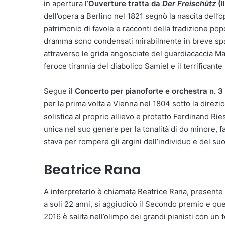
in apertura l’
Ouverture tratta da
Der Freischütz
(
dell’opera a Berlino nel 1821 segnò la nascita dell’o
patrimonio di favole e racconti della tradizione pop
dramma sono condensati mirabilmente in breve spaz
attraverso le grida angosciate del guardiacaccia M
feroce tirannia del diabolico Samiel e il terrificant
Segue il
Concerto per pianoforte e orchestra n. 3 
per la prima volta a Vienna nel 1804 sotto la direzio
solistica al proprio allievo e protetto Ferdinand Ries
unica nel suo genere per la tonalità di do minore, 
stava per rompere gli argini dell’individuo e del su
Beatrice Rana
A interpretarlo è chiamata
Beatrice Rana, presente 
a soli 22 anni, si aggiudicò il Secondo premio e qu
2016 è salita nell’olimpo dei grandi pianisti con un