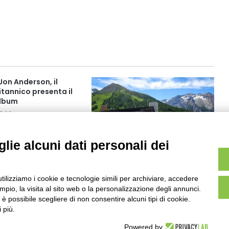
 Jon Anderson, il
tannico presenta il
album
7:03
lie alcuni dati personali dei
Sestriere: ristrutturazione per la
piscina comunale integrata con
spa e servizi wellness
utilizziamo i cookie e tecnologie simili per archiviare, accedere
Ottobre 2025 6:55
pio, la visita al sito web o la personalizzazione degli annunci.
, è possibile scegliere di non consentire alcuni tipi di cookie.
 più.
Powered by