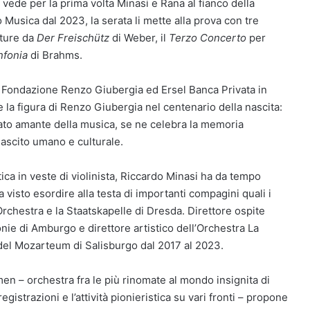
 vede per la prima volta Minasi e Rana al fianco della
Musica dal 2023, la serata li mette alla prova con tre
rture da
Der Freischütz
di Weber, il
Terzo Concerto
per
nfonia
di Brahms.
a Fondazione Renzo Giubergia ed Ersel Banca Privata in
e la figura di Renzo Giubergia nel centenario della nascita:
ato amante della musica, se ne celebra la memoria
lascito umano e culturale.
tica in veste di violinista, Riccardo Minasi ha da tempo
a visto esordire alla testa di importanti compagini quali i
chestra e la Staatskapelle di Dresda. Direttore ospite
ie di Amburgo e direttore artistico dell’Orchestra La
a del Mozarteum di Salisburgo dal 2017 al 2023.
 – orchestra fra le più rinomate al mondo insignita di
istrazioni e l’attività pionieristica su vari fronti – propone