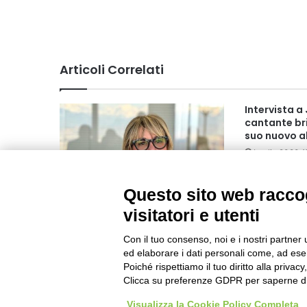
Articoli Correlati
Intervista a
cantante bri
suo nuovo 
Luglio 2020 1
Questo sito web raccog
Investimenti strutturali per i
visitatori e utenti
Musei del Piemonte: finanziati
tutti gli 85 progetti ammissibili
Con il tuo consenso, noi e i nostri partner 
Giugno 2026 15:00
ed elaborare i dati personali come, ad esem
Poiché rispettiamo il tuo diritto alla privacy
Clicca su preferenze GDPR per saperne di
Visualizza la Cookie Policy Completa