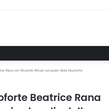
monte avvia le procedure per la richiesta dello stato di calamità naturale
trice Rana con Riccardo Minasi sul podio della Deutsche
noforte Beatrice Rana