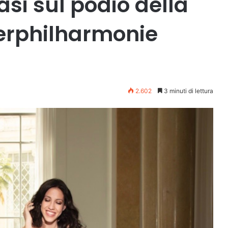
si sul podio della
rphilharmonie
2.602
3 minuti di lettura