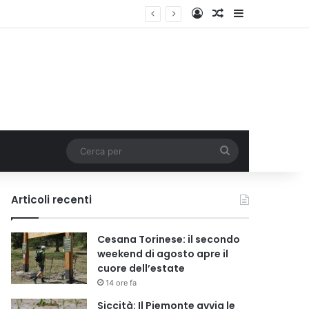
Accedi
Un articolo a c
Barra lateral
Cerca
per
Articoli recenti
Cesana Torinese: il secondo
weekend di agosto apre il
cuore dell’estate
14 ore fa
Siccità: Il Piemonte avvia le