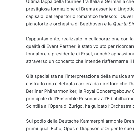
Ultima tappa della tournée fra Italia e Germania che
prestigiosa formazione di Brema assente a Lingotto 
capisaldi del repertorio romantico tedesco: l’Ouve
pianoforte e orchestra di Beethoven e la
Quarta Si
L’appuntamento, realizzato in collaborazione con l
qualità di Event Partner, è stato voluto per ricordar
fondatore e presidente di Ersel, nonché appassion
attraverso un concerto che intende riaffermarne il 
Già specialista nell’interpretazione della musica an
costruito una celebrata carriera da direttore che l’h
Berliner Philharmoniker, la Royal Concertgebouw Or
principale dell’Ensemble Resonanz all’Elbphilharmon
Scintilla all’Opera di Zurigo, ha guidato l’Orchestr
Sul podio della Deutsche Kammerphilarmonie Bremen
premi quali Echo, Opus e Diapason d’Or per le sue reg