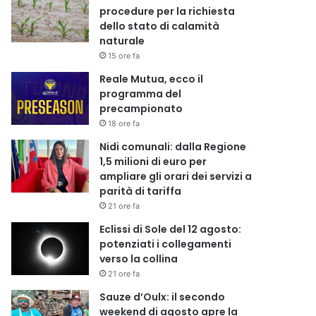
procedure per la richiesta
dello stato di calamità
naturale
15 ore fa
Reale Mutua, ecco il
programma del
precampionato
18 ore fa
Nidi comunali: dalla Regione
1,5 milioni di euro per
ampliare gli orari dei servizi a
parità di tariffa
21 ore fa
Eclissi di Sole del 12 agosto:
potenziati i collegamenti
verso la collina
21 ore fa
Sauze d’Oulx: il secondo
weekend di agosto apre la