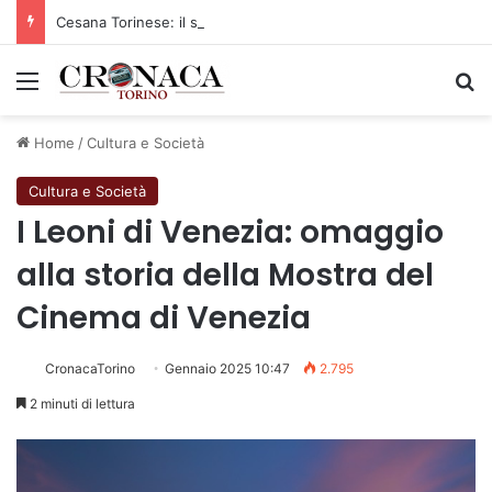
Cesana Torinese: il secondo weekend di agosto apre il cuore dell’estate
Menu
C
Home
/
Cultura e Società
Cultura e Società
I Leoni di Venezia: omaggio
alla storia della Mostra del
Cinema di Venezia
CronacaTorino
Gennaio 2025 10:47
2.795
2 minuti di lettura