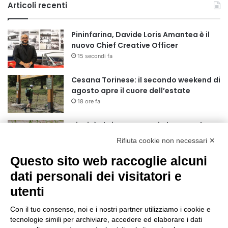
Articoli recenti
Pininfarina, Davide Loris Amantea è il
nuovo Chief Creative Officer
15 secondi fa
Cesana Torinese: il secondo weekend di
agosto apre il cuore dell’estate
18 ore fa
Siccità: Il Piemonte avvia le procedure
per la richiesta dello stato di calamità
Rifiuta cookie non necessari ✕
naturale
19 ore fa
Questo sito web raccoglie alcuni
Reale Mutua, ecco il programma del
dati personali dei visitatori e
precampionato
utenti
22 ore fa
Con il tuo consenso, noi e i nostri partner utilizziamo i cookie e
Nidi comunali: dalla Regione 1,5 milioni
tecnologie simili per archiviare, accedere ed elaborare i dati