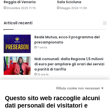
Reggia di Venaria
Sala Scicluna
Dicembre 2025 11:15
Maggio 2024 11:39
Articoli recenti
Reale Mutua, ecco il programma del
precampionato
7 ore fa
Nidi comunali: dalla Regione 1,5 milioni
di euro per ampliare gli orari dei servizi
a parità di tariffa
10 ore fa
Eclissi di Sole del 12 agosto: potenziati i
collegamenti verso la collina
Rifiuta cookie non necessari ✕
11 ore fa
Questo sito web raccoglie alcuni
Sauze d’Oulx: il secondo weekend di
dati personali dei visitatori e
agosto apre la strada al Grande