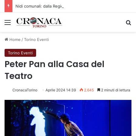
Nidi comunali: dalla Regione 1,5 milioni di euro per ampliare gli orari dei servizi a parità di tariffa
Menu
C
Home
/
Torino Eventi
Torino Eventi
Peter Pan alla Casa del
Teatro
CronacaTorino
Aprile 2024 14:39
2.645
2 minuti di lettura