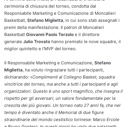
cerimonia di chiusura del torneo, condotta dal
Responsabile Marketing e Comunicazione di Moncalieri
Basketball,
Stefano Miglietta
, in cui sono stati assegnati i
premi della manifestazione. Il patron di Moncalieri
Basketball
Giovanni Paolo Terzolo
e il direttore
generale
Julio Trovato
hanno premiato le nove squadre, il
miglior quintetto e l’MVP del torneo.
Il Responsabile Marketing e Comunicazione,
Stefano
Miglietta
, ha voluto ringraziare tutti i partecipanti,
dichiarando: «
Complimenti al Collegno Basket, squadra
vincitrice del torneo, ma anche a tutti i partecipanti e agli
organizzatori. Questo è uno sport magnifico, che insegna il
rispetto per gli avversari, un valore fondamentale per la
crescita dei più giovani. Un torneo nato 27 anni fa, che nel
tempo è diventato anche il Memorial di due figure
straordinarie del mondo cestistico torinese: Marco Ercole
e Bruno Gontero. In questi giorni ho visto due palazzetti