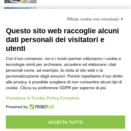
Grande successo per la Mezza
Maratona di Sestriere “Memorial Pelle”
Rifiuta cookie non necessari ✕
2 giorni fa
Questo sito web raccoglie alcuni
Basket Torino: gli allenamenti Pre-
dati personali dei visitatori e
Raduno in programma dal10 al 14
utenti
agosto
2 giorni fa
Con il tuo consenso, noi e i nostri partner utilizziamo i cookie e
75 anni di INFN. La comunità, la storia, il
tecnologie simili per archiviare, accedere ed elaborare i dati
futuro della ricerca in fisica
personali come, ad esempio, la visita al sito web o la
personalizzazione degli annunci. Poiché rispettiamo il tuo diritto
fondamentale in Italia
alla privacy, è possibile scegliere di non consentire alcuni tipi di
2 giorni fa
cookie. Clicca su preferenze GDPR per saperne di più.
Stop alla linea Torino-Bardonecchia
Visualizza la Cookie Policy Completa
nel pieno della stagione turistica
2 giorni fa
Powered by
ACCETTA TUTTO
Visibileweb - IT03270560802 - info@cronacamilano.it