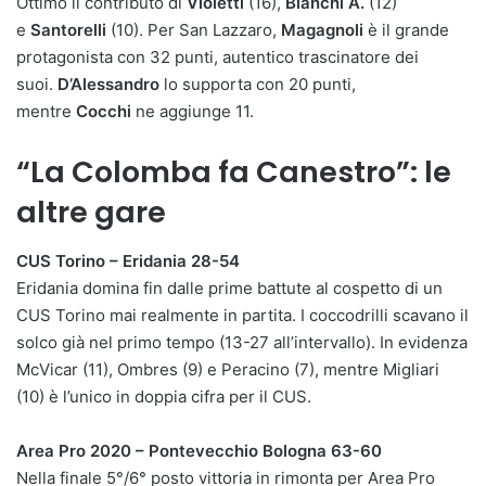
Ottimo il contributo di
Violetti
(16),
Bianchi A.
(12)
e
Santorelli
(10). Per San Lazzaro,
Magagnoli
è il grande
protagonista con 32 punti, autentico trascinatore dei
suoi.
D’Alessandro
lo supporta con 20 punti,
mentre
Cocchi
ne aggiunge 11.
“La Colomba fa Canestro”: le
altre gare
CUS Torino – Eridania 28-54
Eridania domina fin dalle prime battute al cospetto di un
CUS Torino mai realmente in partita. I coccodrilli scavano il
solco già nel primo tempo (13-27 all’intervallo). In evidenza
McVicar (11), Ombres (9) e Peracino (7), mentre Migliari
(10) è l’unico in doppia cifra per il CUS.
Area Pro 2020 – Pontevecchio Bologna 63-60
Nella finale 5°/6° posto vittoria in rimonta per Area Pro