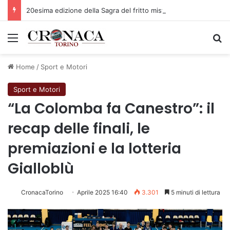
20esima edizione della Sagra del fritto misto alla piemontese
Menu
C
Home
/
Sport e Motori
Sport e Motori
“La Colomba fa Canestro”: il
recap delle finali, le
premiazioni e la lotteria
Gialloblù
CronacaTorino
Aprile 2025 16:40
3.301
5 minuti di lettura