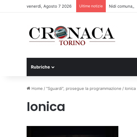
venerdì, Agosto 7 2026
Ultime notizie
Nidi comunali: d
Rubriche
Home
/
"Sguardi", prosegue la programmazione
/
Ionica
Ionica