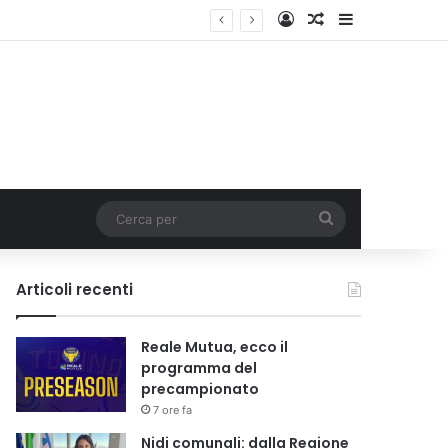
Accedi
Un articolo a c
Barra lateral
i tariffa
Cerca
per
Articoli recenti
Reale Mutua, ecco il
programma del
precampionato
7 ore fa
Nidi comunali: dalla Regione