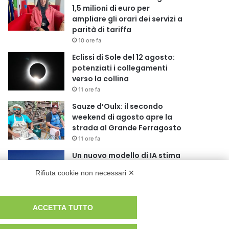
1,5 milioni di euro per
ampliare gli orari dei servizi a
parità di tariffa
10 ore fa
Eclissi di Sole del 12 agosto:
potenziati i collegamenti
verso la collina
11 ore fa
Sauze d’Oulx: il secondo
weekend di agosto apre la
strada al Grande Ferragosto
11 ore fa
Un nuovo modello di IA stima
il volume dei ghiacciai del
Rifiuta cookie non necessari ✕
pianeta
12 ore fa
Al San Luigi Gonzaga
ACCETTA TUTTO
restituita la vista a un occhio
senza più speranze