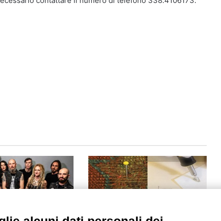
 necessario contattare il numero di telefono 338.4106173.