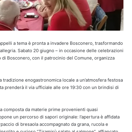
cappelli a tema è pronta a invadere Bosconero, trasformando
 allegria. Sabato 20 giugno – in occasione delle celebrazioni
o di Bosconero, con il patrocinio del Comune, organizza
a tradizione enogastronomica locale a un’atmosfera festosa
ta prenderà il via ufficiale alle ore 19:30 con un brindisi di
ria composta da materie prime provenienti quasi
pone un percorso di sapori originale: l’apertura è affidata
carpaccio di bresaola accompagnato da grana, rucola e
solito e curioso “Tiramisù salato al salmone”, affiancato