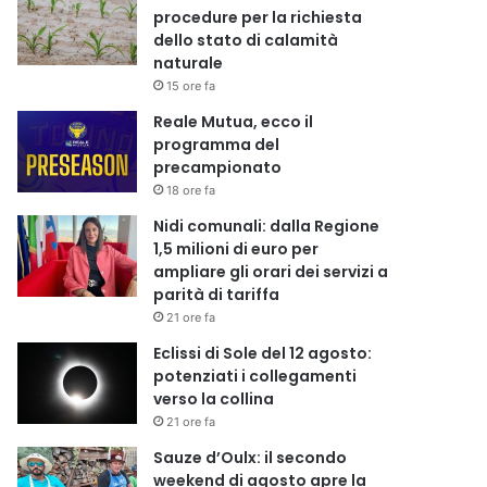
procedure per la richiesta
dello stato di calamità
naturale
15 ore fa
Reale Mutua, ecco il
programma del
precampionato
18 ore fa
Nidi comunali: dalla Regione
1,5 milioni di euro per
ampliare gli orari dei servizi a
parità di tariffa
21 ore fa
Eclissi di Sole del 12 agosto:
potenziati i collegamenti
verso la collina
21 ore fa
Sauze d’Oulx: il secondo
weekend di agosto apre la