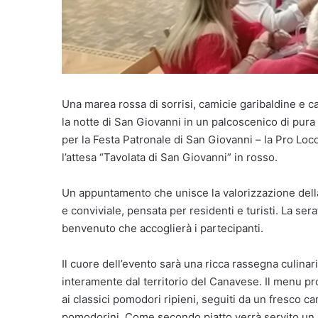
Una marea rossa di sorrisi, camicie garibaldine e 
la notte di San Giovanni in un palcoscenico di pura
per la Festa Patronale di San Giovanni – la Pro Loc
l’attesa “Tavolata di San Giovanni” in rosso.
Un appuntamento che unisce la valorizzazione dell
e conviviale, pensata per residenti e turisti. La sera
benvenuto che accoglierà i partecipanti.
Il cuore dell’evento sarà una ricca rassegna culina
interamente dal territorio del Canavese. Il menu pro
ai classici pomodori ripieni, seguiti da un fresco 
pomodorini. Come secondo piatto verrà servito un in