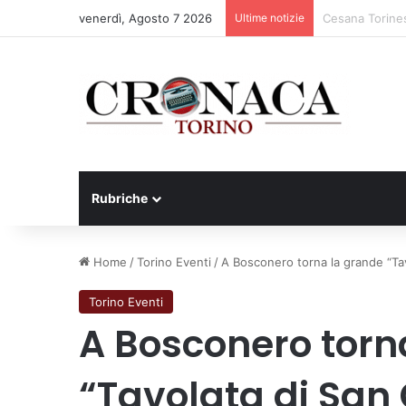
venerdì, Agosto 7 2026
Ultime notizie
Siccità: Il Pie
Rubriche
Home
/
Torino Eventi
/
A Bosconero torna la grande “Tav
Torino Eventi
A Bosconero torn
“Tavolata di San