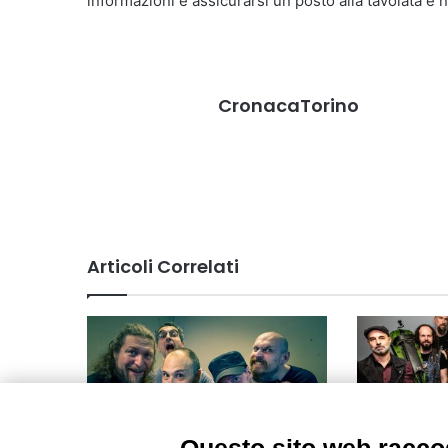
informazioni e assicurarsi un posto alla tavolata è
CronacaTorino
Articoli Correlati