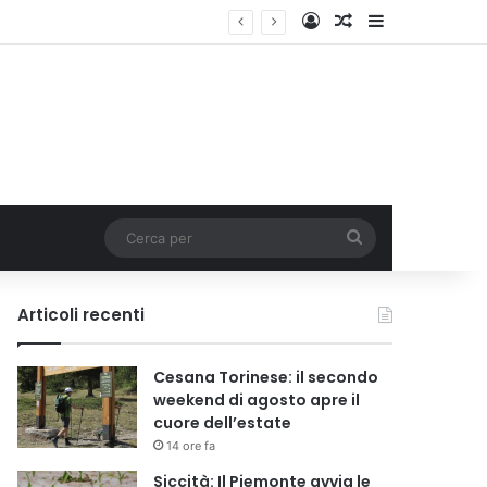
Accedi
Un articolo a c
Barra lateral
Cerca
per
Articoli recenti
Cesana Torinese: il secondo
weekend di agosto apre il
cuore dell’estate
14 ore fa
Siccità: Il Piemonte avvia le