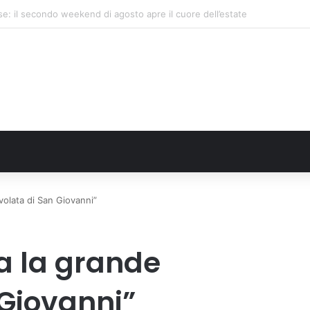
monte avvia le procedure per la richiesta dello stato di calamità naturale
olata di San Giovanni”
a la grande
 Giovanni”