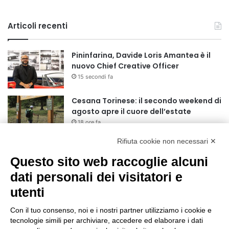
Articoli recenti
Pininfarina, Davide Loris Amantea è il
nuovo Chief Creative Officer
15 secondi fa
Cesana Torinese: il secondo weekend di
agosto apre il cuore dell’estate
18 ore fa
Rifiuta cookie non necessari ✕
Siccità: Il Piemonte avvia le procedure
per la richiesta dello stato di calamità
Questo sito web raccoglie alcuni
naturale
dati personali dei visitatori e
19 ore fa
utenti
Reale Mutua, ecco il programma del
precampionato
Con il tuo consenso, noi e i nostri partner utilizziamo i cookie e
22 ore fa
tecnologie simili per archiviare, accedere ed elaborare i dati