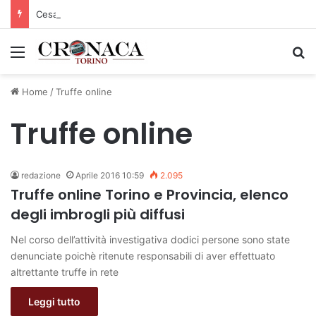
Cesana Torinese: il secondo weekend di agosto apre il cuore dell’estate
Menu
C
Home
/
Truffe online
Truffe online
redazione
Aprile 2016 10:59
2.095
Truffe online Torino e Provincia, elenco
degli imbrogli più diffusi
Nel corso dell’attività investigativa dodici persone sono state
denunciate poichè ritenute responsabili di aver effettuato
altrettante truffe in rete
Leggi tutto