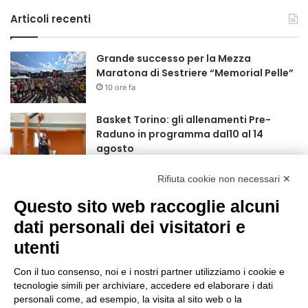
Articoli recenti
Grande successo per la Mezza
Maratona di Sestriere “Memorial Pelle”
10 ore fa
Basket Torino: gli allenamenti Pre-
Raduno in programma dal10 al 14
agosto
18 ore fa
Rifiuta cookie non necessari ✕
75 anni di INFN. La comunità, la storia, il
futuro della ricerca in fisica
Questo sito web raccoglie alcuni
fondamentale in Italia
dati personali dei visitatori e
18 ore fa
utenti
Stop alla linea Torino-Bardonecchia
nel pieno della stagione turistica
Con il tuo consenso, noi e i nostri partner utilizziamo i cookie e
22 ore fa
tecnologie simili per archiviare, accedere ed elaborare i dati
personali come, ad esempio, la visita al sito web o la