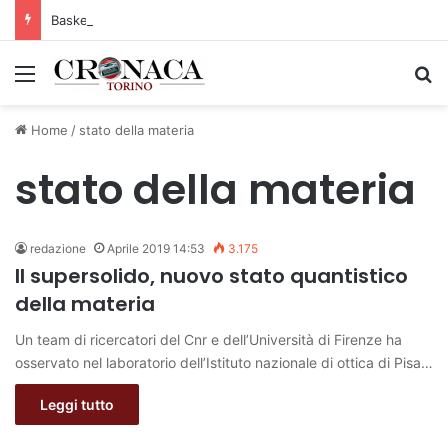
Basket Torino: gli allenamenti Pre-Raduno in programma dal10 al 14 agosto
Menu
C
Home
/
stato della materia
stato della materia
redazione
Aprile 2019 14:53
3.175
Il supersolido, nuovo stato quantistico
della materia
Un team di ricercatori del Cnr e dell’Università di Firenze ha
osservato nel laboratorio dell’Istituto nazionale di ottica di Pisa…
Leggi tutto