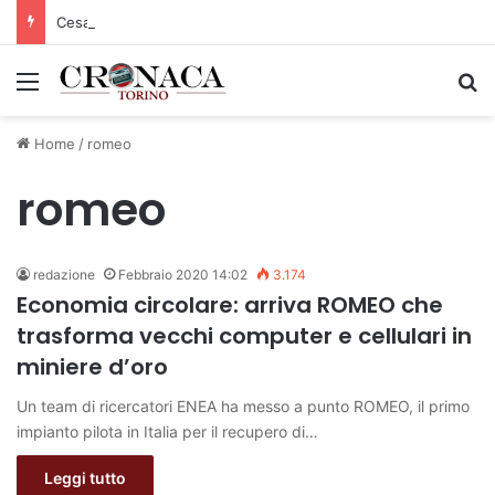
Cesana Torinese: il secondo weekend di agosto apre il cuore dell’estate
Menu
C
Home
/
romeo
romeo
redazione
Febbraio 2020 14:02
3.174
Economia circolare: arriva ROMEO che
trasforma vecchi computer e cellulari in
miniere d’oro
Un team di ricercatori ENEA ha messo a punto ROMEO, il primo
impianto pilota in Italia per il recupero di…
Leggi tutto