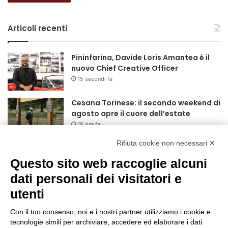
Articoli recenti
Pininfarina, Davide Loris Amantea è il
nuovo Chief Creative Officer
15 secondi fa
Cesana Torinese: il secondo weekend di
agosto apre il cuore dell’estate
18 ore fa
Rifiuta cookie non necessari ✕
Siccità: Il Piemonte avvia le procedure
per la richiesta dello stato di calamità
Questo sito web raccoglie alcuni
naturale
dati personali dei visitatori e
19 ore fa
utenti
Reale Mutua, ecco il programma del
precampionato
Con il tuo consenso, noi e i nostri partner utilizziamo i cookie e
22 ore fa
tecnologie simili per archiviare, accedere ed elaborare i dati