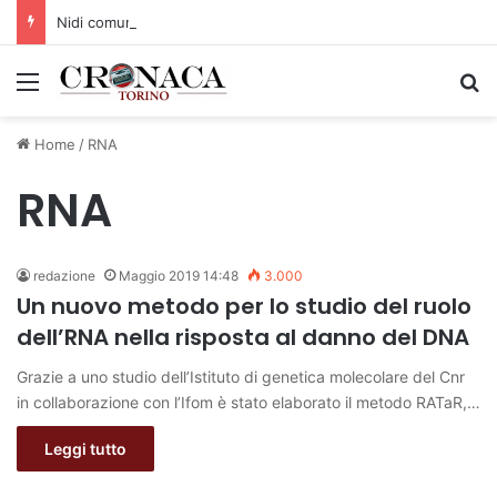
Nidi comunali: dalla Regione 1,5 milioni di euro per ampliare gli orari dei servizi a parità di tariffa
Menu
C
Home
/
RNA
RNA
redazione
Maggio 2019 14:48
3.000
Un nuovo metodo per lo studio del ruolo
dell’RNA nella risposta al danno del DNA
Grazie a uno studio dell’Istituto di genetica molecolare del Cnr
in collaborazione con l’Ifom è stato elaborato il metodo RATaR,…
Leggi tutto