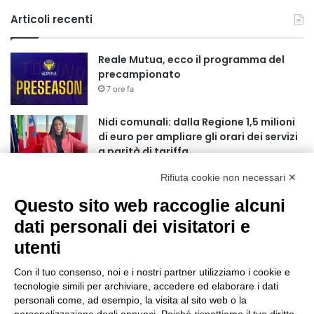
Articoli recenti
Reale Mutua, ecco il programma del
precampionato
7 ore fa
Nidi comunali: dalla Regione 1,5 milioni
di euro per ampliare gli orari dei servizi
a parità di tariffa
10 ore fa
Rifiuta cookie non necessari ✕
Eclissi di Sole del 12 agosto: potenziati i
Questo sito web raccoglie alcuni
collegamenti verso la collina
11 ore fa
dati personali dei visitatori e
utenti
Sauze d’Oulx: il secondo weekend di
agosto apre la strada al Grande
Con il tuo consenso, noi e i nostri partner utilizziamo i cookie e
Ferragosto
tecnologie simili per archiviare, accedere ed elaborare i dati
11 ore fa
personali come, ad esempio, la visita al sito web o la