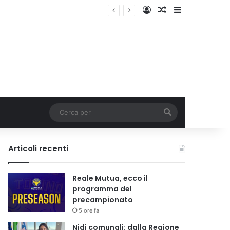
Accedi
Un articolo a c
Barra lateral
i tariffa
Cerca
per
Articoli recenti
Reale Mutua, ecco il
programma del
precampionato
5 ore fa
Nidi comunali: dalla Regione