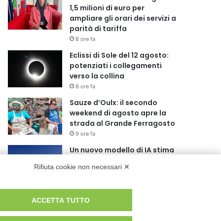
1,5 milioni di euro per
ampliare gli orari dei servizi a
parità di tariffa
8 ore fa
Eclissi di Sole del 12 agosto:
potenziati i collegamenti
verso la collina
8 ore fa
Sauze d’Oulx: il secondo
weekend di agosto apre la
strada al Grande Ferragosto
9 ore fa
Un nuovo modello di IA stima
il volume dei ghiacciai del
Rifiuta cookie non necessari ✕
pianeta
10 ore fa
Al San Luigi Gonzaga
ACCETTA TUTTO
restituita la vista a un occhio
senza più speranze