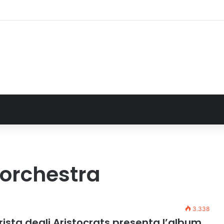
alla Regione 1,5 milioni di euro per ampliare gli orari dei servizi a parità d
orchestra
3.338
rrista degli Aristocrats presenta l’album