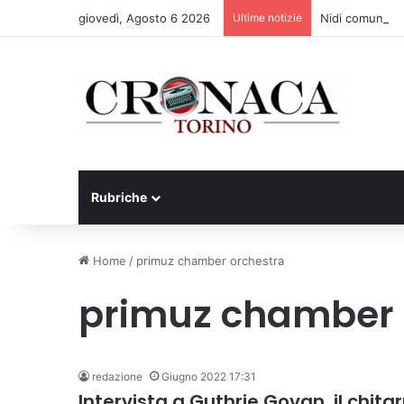
giovedì, Agosto 6 2026
Ultime notizie
Nidi comunali: d
Rubriche
Home
/
primuz chamber orchestra
primuz chamber 
redazione
Giugno 2022 17:31
Intervista a Guthrie Govan, il chita