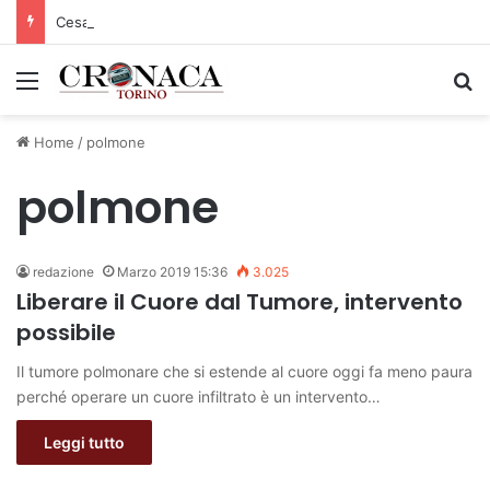
Cesana Torinese: il secondo weekend di agosto apre il cuore dell’estate
Menu
C
Home
/
polmone
polmone
redazione
Marzo 2019 15:36
3.025
Liberare il Cuore dal Tumore, intervento
possibile
Il tumore polmonare che si estende al cuore oggi fa meno paura
perché operare un cuore infiltrato è un intervento…
Leggi tutto