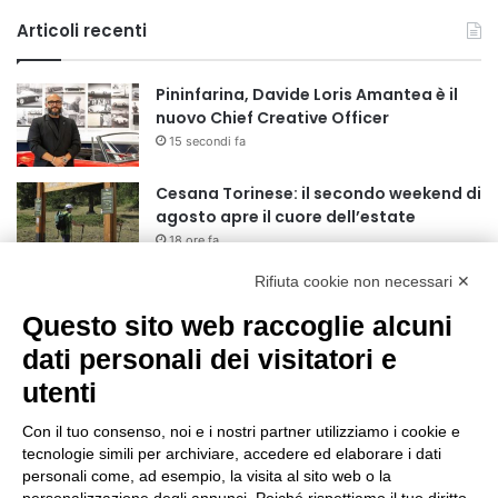
Articoli recenti
Pininfarina, Davide Loris Amantea è il
nuovo Chief Creative Officer
15 secondi fa
Cesana Torinese: il secondo weekend di
agosto apre il cuore dell’estate
18 ore fa
Rifiuta cookie non necessari ✕
Siccità: Il Piemonte avvia le procedure
per la richiesta dello stato di calamità
Questo sito web raccoglie alcuni
naturale
dati personali dei visitatori e
19 ore fa
utenti
Reale Mutua, ecco il programma del
precampionato
Con il tuo consenso, noi e i nostri partner utilizziamo i cookie e
22 ore fa
tecnologie simili per archiviare, accedere ed elaborare i dati
personali come, ad esempio, la visita al sito web o la