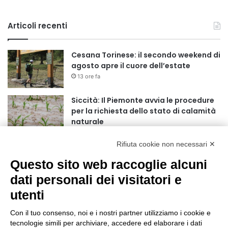
Articoli recenti
Cesana Torinese: il secondo weekend di
agosto apre il cuore dell’estate
13 ore fa
Siccità: Il Piemonte avvia le procedure
per la richiesta dello stato di calamità
naturale
14 ore fa
Rifiuta cookie non necessari ✕
Reale Mutua, ecco il programma del
precampionato
Questo sito web raccoglie alcuni
17 ore fa
dati personali dei visitatori e
utenti
Nidi comunali: dalla Regione 1,5 milioni
di euro per ampliare gli orari dei servizi
Con il tuo consenso, noi e i nostri partner utilizziamo i cookie e
a parità di tariffa
tecnologie simili per archiviare, accedere ed elaborare i dati
21 ore fa