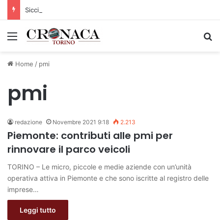
Siccità: Il Piemonte avvia le procedure per la richiesta dello stato di calamità naturale
Menu
C
Home
/
pmi
pmi
redazione
Novembre 2021 9:18
2.213
Piemonte: contributi alle pmi per
rinnovare il parco veicoli
TORINO – Le micro, piccole e medie aziende con un’unità
operativa attiva in Piemonte e che sono iscritte al registro delle
imprese…
Leggi tutto