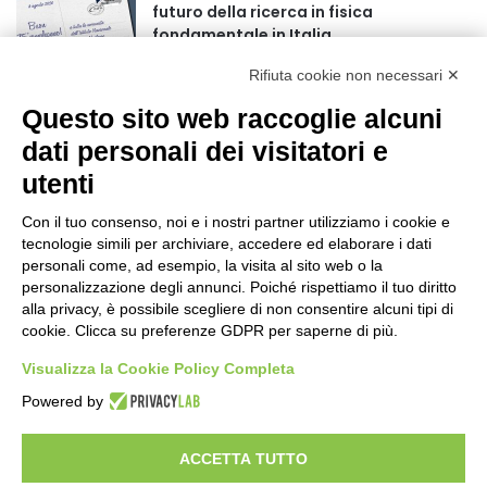
futuro della ricerca in fisica
fondamentale in Italia
9 secondi fa
Rifiuta cookie non necessari ✕
Stop alla linea Torino-Bardonecchia
Questo sito web raccoglie alcuni
nel pieno della stagione turistica
4 ore fa
dati personali dei visitatori e
utenti
Grande partecipazione alla Festa della
Madonna della Neve al Rifugio Ciao
Con il tuo consenso, noi e i nostri partner utilizziamo i cookie e
Pais
tecnologie simili per archiviare, accedere ed elaborare i dati
15 ore fa
personali come, ad esempio, la visita al sito web o la
personalizzazione degli annunci. Poiché rispettiamo il tuo diritto
Pininfarina, Davide Loris Amantea è il
alla privacy, è possibile scegliere di non consentire alcuni tipi di
nuovo Chief Creative Officer
cookie. Clicca su preferenze GDPR per saperne di più.
1 giorno fa
Visualizza la Cookie Policy Completa
Cesana Torinese: il secondo weekend di
Powered by
agosto apre il cuore dell’estate
2 giorni fa
ACCETTA TUTTO