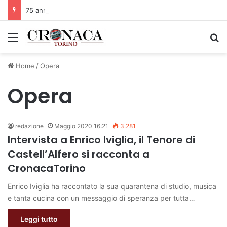
75 anni di INFN. La comunità, la storia, il futuro della ricerca in fisica fondamentale in Italia
Menu
C
Home
/
Opera
Opera
redazione
Maggio 2020 16:21
3.281
Intervista a Enrico Iviglia, il Tenore di
Castell’Alfero si racconta a
CronacaTorino
Enrico Iviglia ha raccontato la sua quarantena di studio, musica
e tanta cucina con un messaggio di speranza per tutta…
Leggi tutto