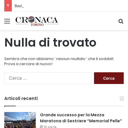
Basket Torino: gli allenamenti Pre-Raduno in programma dal10 al 14 agosto
Menu
C
Nulla di trovato
Sembra che non abbiamo ’ nessun risultato ’ che ti soddisfi.
Prova a cercare di nuovo!
R
i
c
e
Articoli recenti
r
c
a
Grande successo per la Mezza
p
Maratona di Sestriere “Memorial Pelle”
e
10 ore fa