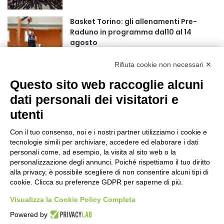
r
:
Basket Torino: gli allenamenti Pre-
Raduno in programma dal10 al 14
agosto
18 ore fa
Rifiuta cookie non necessari ✕
75 anni di INFN. La comunità, la storia, il
futuro della ricerca in fisica
Questo sito web raccoglie alcuni
fondamentale in Italia
dati personali dei visitatori e
18 ore fa
utenti
Stop alla linea Torino-Bardonecchia
nel pieno della stagione turistica
Con il tuo consenso, noi e i nostri partner utilizziamo i cookie e
22 ore fa
tecnologie simili per archiviare, accedere ed elaborare i dati
personali come, ad esempio, la visita al sito web o la
Grande partecipazione alla Festa della
personalizzazione degli annunci. Poiché rispettiamo il tuo diritto
Madonna della Neve al Rifugio Ciao
alla privacy, è possibile scegliere di non consentire alcuni tipi di
cookie. Clicca su preferenze GDPR per saperne di più.
Pais
1 giorno fa
Visualizza la Cookie Policy Completa
Pininfarina, Davide Loris Amantea è il
Powered by
nuovo Chief Creative Officer