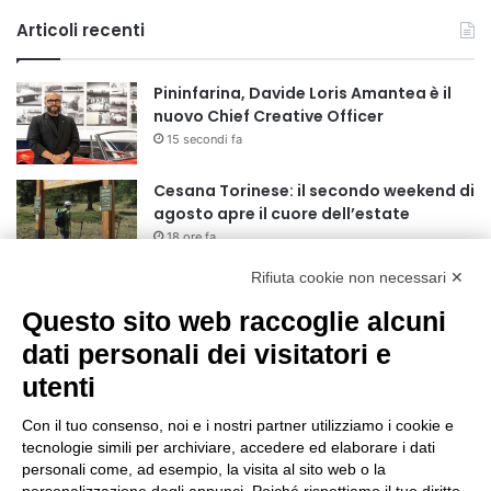
Articoli recenti
Pininfarina, Davide Loris Amantea è il
nuovo Chief Creative Officer
15 secondi fa
Cesana Torinese: il secondo weekend di
agosto apre il cuore dell’estate
18 ore fa
Rifiuta cookie non necessari ✕
Siccità: Il Piemonte avvia le procedure
per la richiesta dello stato di calamità
Questo sito web raccoglie alcuni
naturale
dati personali dei visitatori e
19 ore fa
utenti
Reale Mutua, ecco il programma del
precampionato
Con il tuo consenso, noi e i nostri partner utilizziamo i cookie e
22 ore fa
tecnologie simili per archiviare, accedere ed elaborare i dati
personali come, ad esempio, la visita al sito web o la