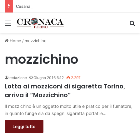
Cesana Torinese: il secondo weekend di agosto apre il cuore dell’estate
Menu
C
Home
/
mozzichino
mozzichino
redazione
Giugno 2016 6:12
2.297
Lotta ai mozziconi di sigaretta Torino,
arriva il “Mozzichino”
Il mozzichino è un oggetto molto utile e pratico per il fumatore,
in quanto funge sia da spegni sigaretta portatile…
Leggi tutto