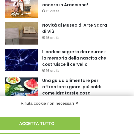
ancora in Arancione!
13 ore fa
Novità al Museo di Arte Sacra
di Viù
15 ore fa
Il codice segreto dei neuroni:
la memoria della nascita che
costruisce il cervello
16 ore fa
Una guida alimentare per
affrontare i giorni più caldi:
come idratarsi e cosa
portare in tavola a
Rifiuta cookie non necessari ✕
Ferragosto
20 ore fa
Basket Torino guarda al
ACCETTA TUTTO
futuro: accordo pluriennale