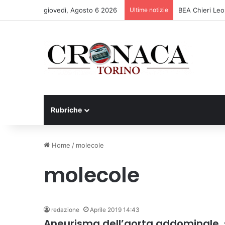
giovedì, Agosto 6 2026
Ultime notizie
BEA Chieri Leo
Rubriche
Home
/
molecole
molecole
redazione
Aprile 2019 14:43
Aneurisma dell’aorta addominale, 