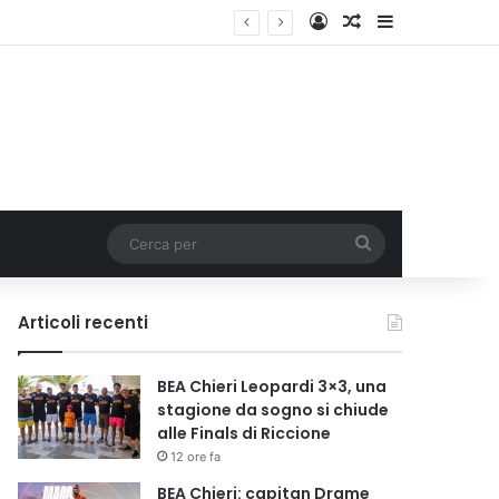
Accedi
Un articolo a c
Barra lateral
Cerca
per
Articoli recenti
BEA Chieri Leopardi 3×3, una
stagione da sogno si chiude
alle Finals di Riccione
12 ore fa
BEA Chieri: capitan Drame