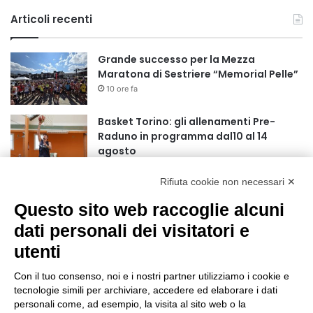
Articoli recenti
Grande successo per la Mezza
Maratona di Sestriere “Memorial Pelle”
10 ore fa
Basket Torino: gli allenamenti Pre-
Raduno in programma dal10 al 14
agosto
18 ore fa
Rifiuta cookie non necessari ✕
75 anni di INFN. La comunità, la storia, il
futuro della ricerca in fisica
Questo sito web raccoglie alcuni
fondamentale in Italia
dati personali dei visitatori e
18 ore fa
utenti
Stop alla linea Torino-Bardonecchia
nel pieno della stagione turistica
Con il tuo consenso, noi e i nostri partner utilizziamo i cookie e
22 ore fa
tecnologie simili per archiviare, accedere ed elaborare i dati
personali come, ad esempio, la visita al sito web o la