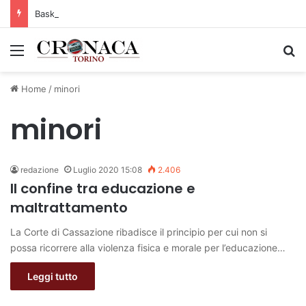
Basket Torino: gli allenamenti Pre-Raduno in programma dal10 al 14 agosto
Menu
C
Home
/
minori
minori
redazione
Luglio 2020 15:08
2.406
Il confine tra educazione e
maltrattamento
La Corte di Cassazione ribadisce il principio per cui non si
possa ricorrere alla violenza fisica e morale per l’educazione…
Leggi tutto