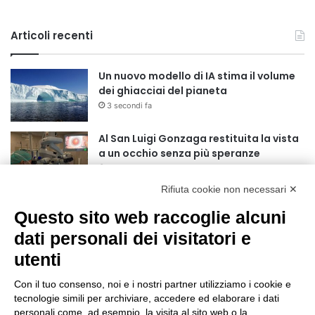
Articoli recenti
Un nuovo modello di IA stima il volume
dei ghiacciai del pianeta
3 secondi fa
Al San Luigi Gonzaga restituita la vista
a un occhio senza più speranze
42 minuti fa
Rifiuta cookie non necessari ✕
La Reale Mutua Fenera Chieri ‘76 fa
Questo sito web raccoglie alcuni
quindici con Britte Stuut
1 ora fa
dati personali dei visitatori e
utenti
BEA Chieri Leopardi 3×3, una stagione
da sogno si chiude alle Finals di
Con il tuo consenso, noi e i nostri partner utilizziamo i cookie e
Riccione
tecnologie simili per archiviare, accedere ed elaborare i dati
15 ore fa
personali come, ad esempio, la visita al sito web o la