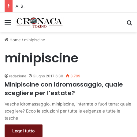
Al San Luigi Gonzaga restituita la vista a un occhio senza più speranze
Menu
C
Home
/
minipiscine
minipiscine
redazione
Giugno 2017 6:30
3.799
Minipiscine con idromassaggio, quale
scegliere per l’estate?
Vasche idromassaggio, minipiscine, interrate o fuori terra: quale
scegliere? Ecco le soluzioni per tutte le esigenze e tutte le
tasche
Leggi tutto