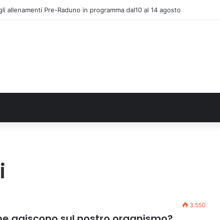
gli allenamenti Pre-Raduno in programma dal10 al 14 agosto
i
3.550
come agiscono sul nostro organismo?