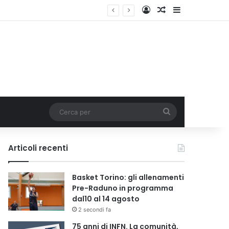
Accedi
Un articolo a c
Barra lateral
Cerca
per
Articoli recenti
Basket Torino: gli allenamenti
Pre-Raduno in programma
dal10 al 14 agosto
2 secondi fa
75 anni di INFN. La comunità,