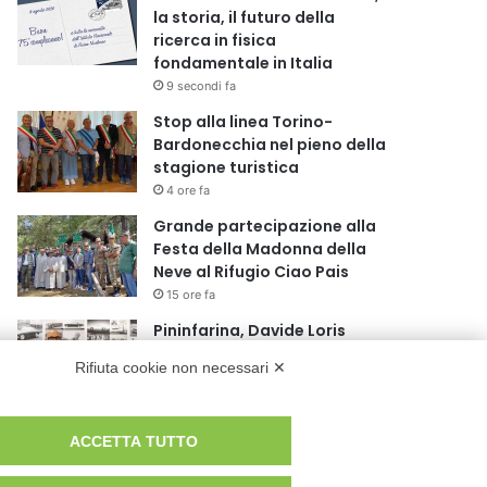
la storia, il futuro della
ricerca in fisica
fondamentale in Italia
9 secondi fa
Stop alla linea Torino-
Bardonecchia nel pieno della
stagione turistica
4 ore fa
Grande partecipazione alla
Festa della Madonna della
Neve al Rifugio Ciao Pais
15 ore fa
Pininfarina, Davide Loris
Amantea è il nuovo Chief
Rifiuta cookie non necessari ✕
Creative Officer
1 giorno fa
Cesana Torinese: il secondo
ACCETTA TUTTO
weekend di agosto apre il
cuore dell’estate