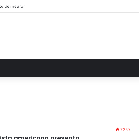
to dei neuroni: la memoria della nascita che costruisce il cervello
7.250
rrista americano presenta