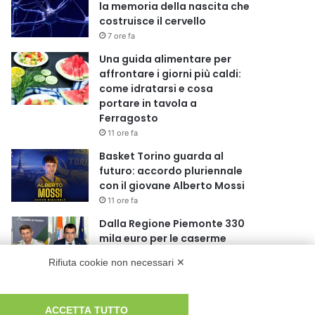
la memoria della nascita che
costruisce il cervello
7 ore fa
Una guida alimentare per
affrontare i giorni più caldi:
come idratarsi e cosa
portare in tavola a
Ferragosto
11 ore fa
Basket Torino guarda al
futuro: accordo pluriennale
con il giovane Alberto Mossi
11 ore fa
Dalla Regione Piemonte 330
mila euro per le caserme
della Guardia di Finanza
Rifiuta cookie non necessari ✕
13 ore fa
Sport: nove nuovi bandi
presentati a Coni,
ACCETTA TUTTO