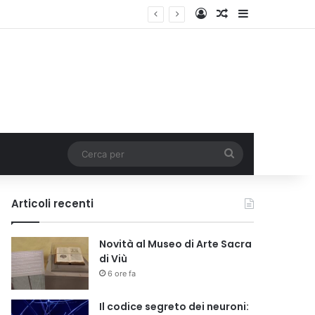
Accedi
Un articolo a c
Barra lateral
Cerca
per
Articoli recenti
Novità al Museo di Arte Sacra
di Viù
6 ore fa
Il codice segreto dei neuroni: