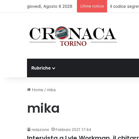
giovedì, Agosto 6 2026
Ultime notizie
Il codice segre
Rubriche
Home
/
mika
mika
redazione
Febbraio 2021 17:44
Intervista a Lyle Workman, il chita