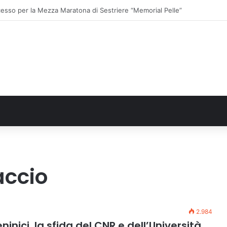
o: gli allenamenti Pre-Raduno in programma dal10 al 14 agosto
accio
2.984
inici, la sfida del CNR e dell’Università