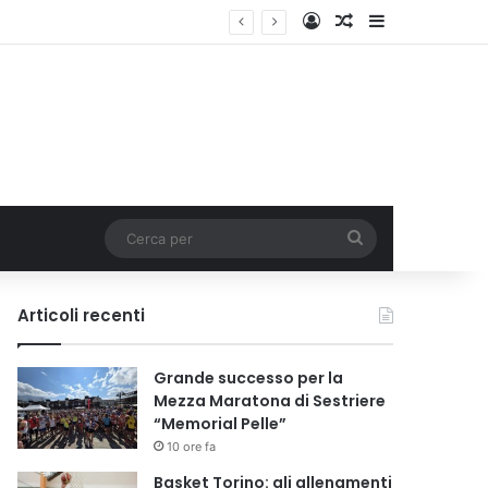
Accedi
Un articolo a c
Barra lateral
Cerca
per
Articoli recenti
Grande successo per la
Mezza Maratona di Sestriere
“Memorial Pelle”
10 ore fa
Basket Torino: gli allenamenti