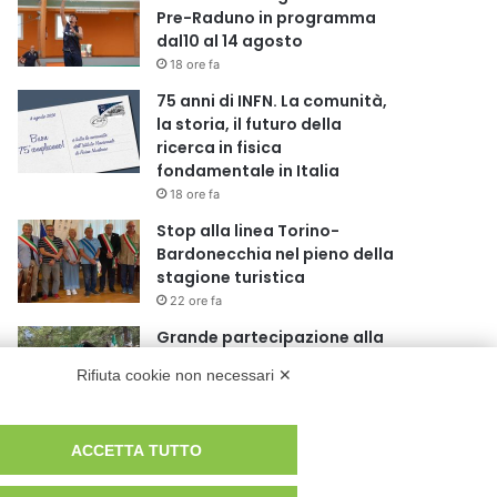
Pre-Raduno in programma
dal10 al 14 agosto
18 ore fa
75 anni di INFN. La comunità,
la storia, il futuro della
ricerca in fisica
fondamentale in Italia
18 ore fa
Stop alla linea Torino-
Bardonecchia nel pieno della
stagione turistica
22 ore fa
Grande partecipazione alla
Festa della Madonna della
Rifiuta cookie non necessari ✕
Neve al Rifugio Ciao Pais
1 giorno fa
Pininfarina, Davide Loris
ACCETTA TUTTO
Amantea è il nuovo Chief
Creative Officer