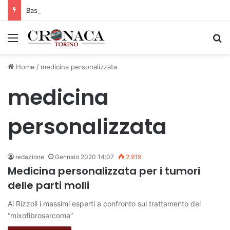
Basket Torino: gli allenamenti Pre-Raduno in programma dal10 al 14 agosto
Menu
C
Home
/
medicina personalizzata
medicina
personalizzata
redazione
Gennaio 2020 14:07
2.919
Medicina personalizzata per i tumori
delle parti molli
Al Rizzoli i massimi esperti a confronto sul trattamento del
“mixofibrosarcoma”