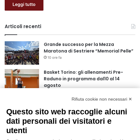
Leggi tutto
Articoli recenti
Grande successo per la Mezza
Maratona di Sestriere “Memorial Pelle”
10 ore fa
Basket Torino: gli allenamenti Pre-
Raduno in programma dal10 al 14
agosto
18 ore fa
Rifiuta cookie non necessari ✕
75 anni di INFN. La comunità, la storia, il
futuro della ricerca in fisica
Questo sito web raccoglie alcuni
fondamentale in Italia
dati personali dei visitatori e
18 ore fa
utenti
Stop alla linea Torino-Bardonecchia
nel pieno della stagione turistica