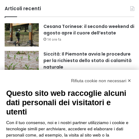
Articoli recenti
Cesana Torinese: il secondo weekend di
agosto apre il cuore dell’estate
14 ore fa
Siccità: Il Piemonte avvia le procedure
per la richiesta dello stato di calamità
naturale
15 ore fa
Rifiuta cookie non necessari ✕
Reale Mutua, ecco il programma del
precampionato
Questo sito web raccoglie alcuni
18 ore fa
dati personali dei visitatori e
utenti
Nidi comunali: dalla Regione 1,5 milioni
di euro per ampliare gli orari dei servizi
Con il tuo consenso, noi e i nostri partner utilizziamo i cookie e
a parità di tariffa
tecnologie simili per archiviare, accedere ed elaborare i dati
21 ore fa
personali come, ad esempio, la visita al sito web o la