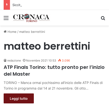
Siccità: Il Piemonte avvia le procedure per la richiesta dello stato di calamità naturale
Menu
C
Home
/
matteo berrettini
matteo berrettini
redazione
Novembre 2021 10:53
3.096
ATP Finals Torino: tutto pronto per l’inizio
del Master
TORINO – Manca ormai pochissimo all’inizio delle ATP Finals di
Torino in programma dal 14 al 21 novembre. Gli otto…
Leggi tutto