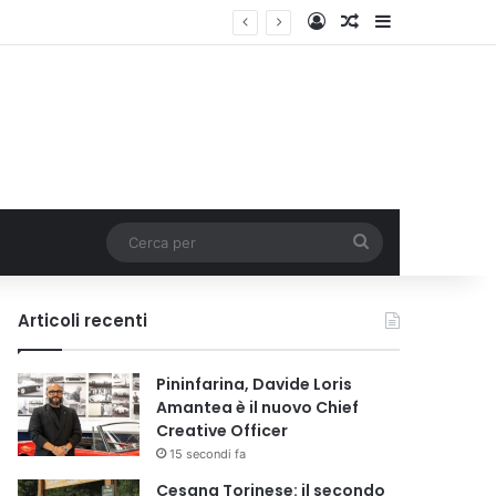
Accedi
Un articolo a c
Barra lateral
Cerca
per
Articoli recenti
Pininfarina, Davide Loris
Amantea è il nuovo Chief
Creative Officer
15 secondi fa
Cesana Torinese: il secondo