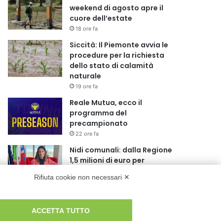
weekend di agosto apre il
cuore dell’estate
18 ore fa
Siccità: Il Piemonte avvia le
procedure per la richiesta
dello stato di calamità
naturale
19 ore fa
Reale Mutua, ecco il
programma del
precampionato
22 ore fa
Nidi comunali: dalla Regione
1,5 milioni di euro per
ampliare gli orari dei servizi a
Rifiuta cookie non necessari ✕
parità di tariffa
1 giorno fa
Eclissi di Sole del 12 agosto:
ACCETTA TUTTO
potenziati i collegamenti