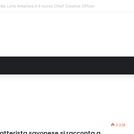
: il secondo weekend di agosto apre il cuore dell’estate
3.328
 batterista savonese si racconta a