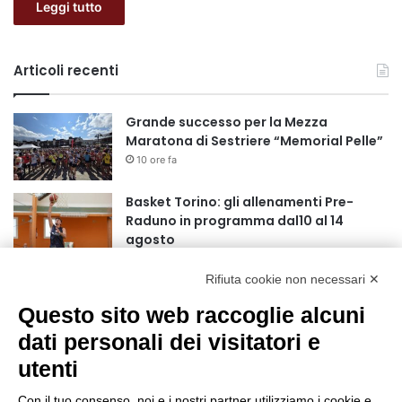
Leggi tutto
Articoli recenti
Grande successo per la Mezza
Maratona di Sestriere “Memorial Pelle”
10 ore fa
Basket Torino: gli allenamenti Pre-
Raduno in programma dal10 al 14
agosto
18 ore fa
Rifiuta cookie non necessari ✕
75 anni di INFN. La comunità, la storia, il
futuro della ricerca in fisica
Questo sito web raccoglie alcuni
fondamentale in Italia
dati personali dei visitatori e
18 ore fa
utenti
Stop alla linea Torino-Bardonecchia
nel pieno della stagione turistica
Con il tuo consenso, noi e i nostri partner utilizziamo i cookie e