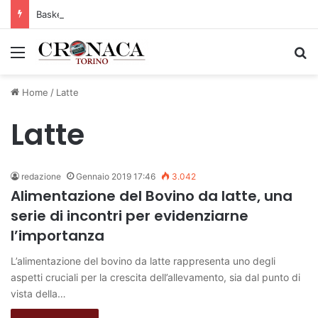
Basket Torino: gli allenamenti Pre-Raduno in programma dal10 al 14 agosto
Menu
C
Home
/
Latte
Latte
redazione
Gennaio 2019 17:46
3.042
Alimentazione del Bovino da latte, una
serie di incontri per evidenziarne
l’importanza
L’alimentazione del bovino da latte rappresenta uno degli
aspetti cruciali per la crescita dell’allevamento, sia dal punto di
vista della…