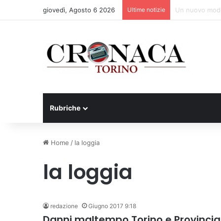
giovedì, Agosto 6 2026
Ultime notizie
Al San Luigi Go
Rubriche
Home
/
la loggia
la loggia
redazione
Giugno 2017 9:18
Danni maltempo Torino e Provincia, 