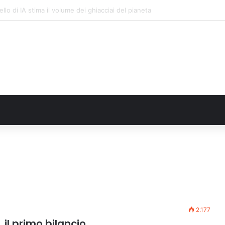
nzaga restituita la vista a un occhio senza più speranze
2.177
il primo bilancio