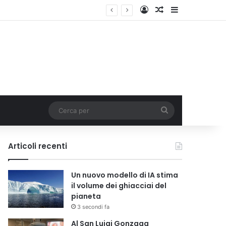
Accedi
Un articolo a c
Barra lateral
Cerca
per
Articoli recenti
Un nuovo modello di IA stima
il volume dei ghiacciai del
pianeta
3 secondi fa
Al San Luigi Gonzaga