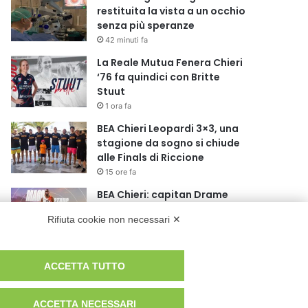
restituita la vista a un occhio
senza più speranze
42 minuti fa
La Reale Mutua Fenera Chieri
‘76 fa quindici con Britte
Stuut
1 ora fa
BEA Chieri Leopardi 3×3, una
stagione da sogno si chiude
alle Finals di Riccione
15 ore fa
BEA Chieri: capitan Drame
ancora in Arancione!
Rifiuta cookie non necessari ✕
16 ore fa
Novità al Museo di Arte Sacra
ACCETTA TUTTO
di Viù
18 ore fa
ACCETTA NECESSARI