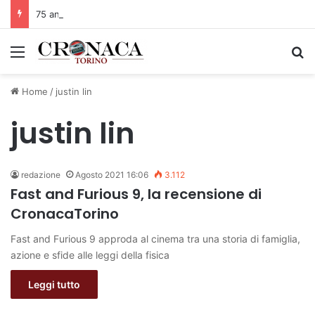
75 anni di INFN. La comunità, la storia, il futuro della ricerca in fisica fondamentale in Italia
Menu
C
Home
/
justin lin
justin lin
redazione
Agosto 2021 16:06
3.112
Fast and Furious 9, la recensione di
CronacaTorino
Fast and Furious 9 approda al cinema tra una storia di famiglia,
azione e sfide alle leggi della fisica
Leggi tutto