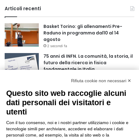
Articoli recenti
Basket Torino: gli allenamenti Pre-
Raduno in programma dal10 al 14
agosto
2 secondi fa
75 anni di INFN. La comunità, la storia, il
futuro della ricerca in fisica
fondamentale in Italia
9 secondi fa
Rifiuta cookie non necessari ✕
Stop alla linea Torino-Bardonecchia
Questo sito web raccoglie alcuni
nel pieno della stagione turistica
4 ore fa
dati personali dei visitatori e
utenti
Grande partecipazione alla Festa della
Madonna della Neve al Rifugio Ciao
Con il tuo consenso, noi e i nostri partner utilizziamo i cookie e
Pais
tecnologie simili per archiviare, accedere ed elaborare i dati
15 ore fa
personali come, ad esempio, la visita al sito web o la