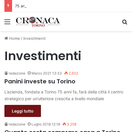
75 anni di INFN. La comunità, la storia, il futuro della ricerca in fisica fondamentale in Italia
Menu
C
Home
/
Investimenti
Investimenti
redazione
Marzo 2021 13:33
2.632
Panini investe su Torino
L’azienda, fondata a Torino 75 anni fa, farà della città il centro
strategico per un’ulteriore crescita a livello mondiale
Leggi tutto
redazione
Luglio 2018 12:18
3.258