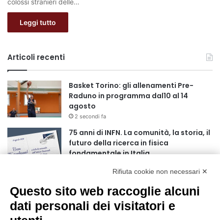
colossi stranieri delle…
Leggi tutto
Articoli recenti
Basket Torino: gli allenamenti Pre-
Raduno in programma dal10 al 14
agosto
2 secondi fa
75 anni di INFN. La comunità, la storia, il
futuro della ricerca in fisica
fondamentale in Italia
9 secondi fa
Rifiuta cookie non necessari ✕
Stop alla linea Torino-Bardonecchia
Questo sito web raccoglie alcuni
nel pieno della stagione turistica
4 ore fa
dati personali dei visitatori e