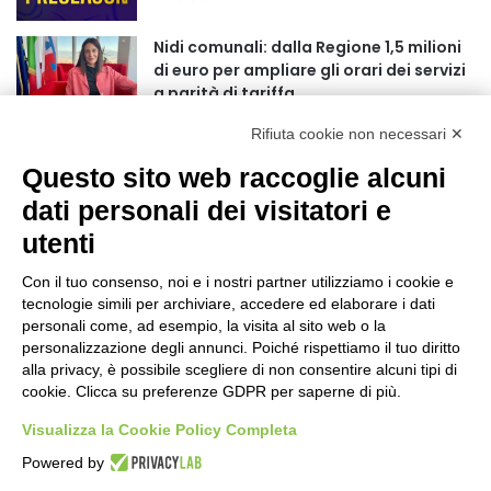
r
:
Nidi comunali: dalla Regione 1,5 milioni
di euro per ampliare gli orari dei servizi
a parità di tariffa
10 ore fa
Rifiuta cookie non necessari ✕
Eclissi di Sole del 12 agosto: potenziati i
Questo sito web raccoglie alcuni
collegamenti verso la collina
11 ore fa
dati personali dei visitatori e
utenti
Sauze d’Oulx: il secondo weekend di
agosto apre la strada al Grande
Con il tuo consenso, noi e i nostri partner utilizziamo i cookie e
Ferragosto
tecnologie simili per archiviare, accedere ed elaborare i dati
11 ore fa
personali come, ad esempio, la visita al sito web o la
personalizzazione degli annunci. Poiché rispettiamo il tuo diritto
Un nuovo modello di IA stima il volume
alla privacy, è possibile scegliere di non consentire alcuni tipi di
dei ghiacciai del pianeta
cookie. Clicca su preferenze GDPR per saperne di più.
12 ore fa
Visualizza la Cookie Policy Completa
Al San Luigi Gonzaga restituita la vista
Powered by
a un occhio senza più speranze