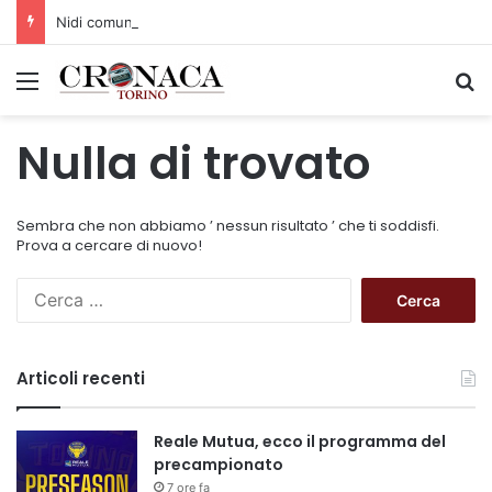
Nidi comunali: dalla Regione 1,5 milioni di euro per ampliare gli orari dei servizi a parità di tariffa
Menu
C
Nulla di trovato
Sembra che non abbiamo ’ nessun risultato ’ che ti soddisfi.
Prova a cercare di nuovo!
R
i
c
e
Articoli recenti
r
c
a
Reale Mutua, ecco il programma del
p
precampionato
e
7 ore fa