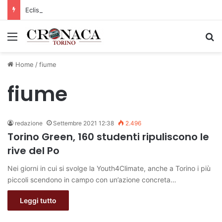
Eclissi di Sole del 12 agosto: potenziati i collegamenti verso la collina
Menu
C
Home
/
fiume
fiume
redazione
Settembre 2021 12:38
2.496
Torino Green, 160 studenti ripuliscono le
rive del Po
Nei giorni in cui si svolge la Youth4Climate, anche a Torino i più
piccoli scendono in campo con un’azione concreta…
Leggi tutto