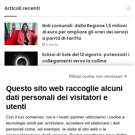
Articoli recenti
Nidi comunali: dalla Regione 1,5 milioni
di euro per ampliare gli orari dei servizi
a parità di tariffa
2 ore fa
Eclissi di Sole del 12 agosto: potenziati i
collegamenti verso la collina
3 ore fa
Rifiuta cookie non necessari ✕
Sauze d’Oulx: il secondo weekend di
Questo sito web raccoglie alcuni
agosto apre la strada al Grande
Ferragosto
dati personali dei visitatori e
3 ore fa
utenti
Un nuovo modello di IA stima il volume
dei ghiacciai del pianeta
Con il tuo consenso, noi e i nostri partner utilizziamo i cookie e
tecnologie simili per archiviare, accedere ed elaborare i dati
4 ore fa
personali come, ad esempio, la visita al sito web o la