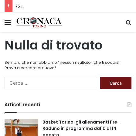
75 anni di INFN. La comunità, la storia, il futuro della ricerca in fisica fondamentale in Italia
Menu
C
Nulla di trovato
Sembra che non abbiamo ’ nessun risultato ’ che ti soddisfi.
Prova a cercare di nuovo!
R
i
c
e
Articoli recenti
r
c
a
Basket Torino: gli allenamenti Pre-
p
Raduno in programma dal10 al 14
e
agosto