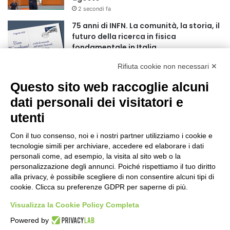
r
2 secondi fa
:
75 anni di INFN. La comunità, la storia, il
futuro della ricerca in fisica
fondamentale in Italia
9 secondi fa
Rifiuta cookie non necessari ✕
Stop alla linea Torino-Bardonecchia
Questo sito web raccoglie alcuni
nel pieno della stagione turistica
4 ore fa
dati personali dei visitatori e
utenti
Grande partecipazione alla Festa della
Madonna della Neve al Rifugio Ciao
Con il tuo consenso, noi e i nostri partner utilizziamo i cookie e
Pais
tecnologie simili per archiviare, accedere ed elaborare i dati
15 ore fa
personali come, ad esempio, la visita al sito web o la
personalizzazione degli annunci. Poiché rispettiamo il tuo diritto
Pininfarina, Davide Loris Amantea è il
alla privacy, è possibile scegliere di non consentire alcuni tipi di
nuovo Chief Creative Officer
cookie. Clicca su preferenze GDPR per saperne di più.
1 giorno fa
Visualizza la Cookie Policy Completa
Cesana Torinese: il secondo weekend di
Powered by
agosto apre il cuore dell’estate