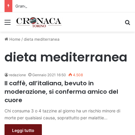
Grande successo per la Mezza Maratona di Sestriere “Memorial Pelle”
Menu
C
Home
/
dieta mediterranea
dieta mediterranea
redazione
Gennaio 2021 16:50
4.508
Il caffè, all’italiana, bevuto in
moderazione, si conferma amico del
cuore
Chi consuma 3 o 4 tazzine al giorno ha un rischio minore di
morte per qualsiasi causa, soprattutto per malattie…
Leggi tutto