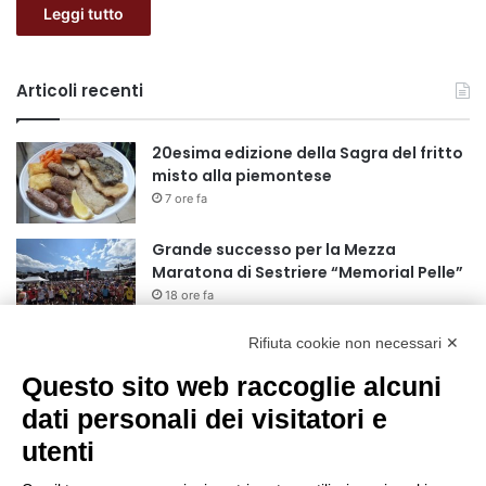
Leggi tutto
Articoli recenti
20esima edizione della Sagra del fritto
misto alla piemontese
7 ore fa
Grande successo per la Mezza
Maratona di Sestriere “Memorial Pelle”
18 ore fa
Rifiuta cookie non necessari ✕
Basket Torino: gli allenamenti Pre-
Raduno in programma dal10 al 14
Questo sito web raccoglie alcuni
agosto
dati personali dei visitatori e
1 giorno fa
utenti
75 anni di INFN. La comunità, la storia, il
futuro della ricerca in fisica