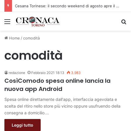
Cesana Torinese: il secondo weekend di agosto apre il cuore dell’estate
Menu
C
Home
/
comodità
comodità
redazione
Febbraio 2021 18:13
3.983
CosìComodo spesa online lancia la
nuova app Android
Spesa online direttamente dall'app, interfaccia agevolata e
scelta del ritiro nello store più vicino oppure usufruendo della
consegna a domicilio.…
Leggi tutto