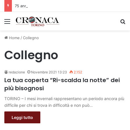
75 anni di INFN. La comunità, la storia, il futuro della ricerca in fisica fondamentale in Italia
Menu
C
Home
/
Collegno
Collegno
redazione
Novembre 2021 13:23
2.152
La tua coperta “Ri-scalda la notte” dei
più bisognosi
TORINO – I mesi invernali rappresentano un periodo ancora più
difficile per chi si trova in difficoltà e non può…
Leggi tutto