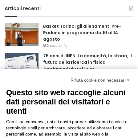
Articoli recenti
Basket Torino: gli allenamenti Pre-
Raduno in programma dal10 al 14
agosto
2 secondi fa
75 anni di INFN. La comunità, la storia, il
futuro della ricerca in fisica
fondamentale in Italia
9 secondi fa
Rifiuta cookie non necessari ✕
Stop alla linea Torino-Bardonecchia
Questo sito web raccoglie alcuni
nel pieno della stagione turistica
4 ore fa
dati personali dei visitatori e
utenti
Grande partecipazione alla Festa della
Madonna della Neve al Rifugio Ciao
Con il tuo consenso, noi e i nostri partner utilizziamo i cookie e
Pais
tecnologie simili per archiviare, accedere ed elaborare i dati
15 ore fa
personali come, ad esempio, la visita al sito web o la