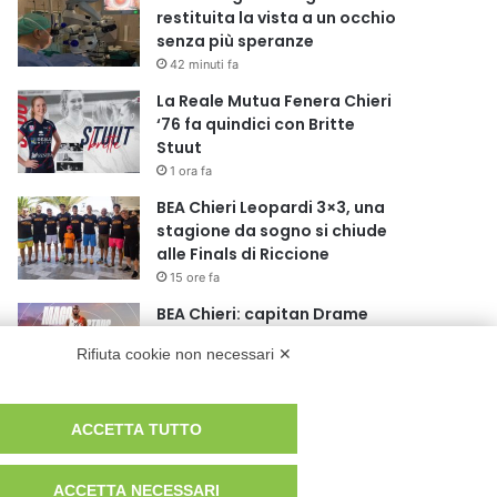
restituita la vista a un occhio
senza più speranze
42 minuti fa
La Reale Mutua Fenera Chieri
‘76 fa quindici con Britte
Stuut
1 ora fa
BEA Chieri Leopardi 3×3, una
stagione da sogno si chiude
alle Finals di Riccione
15 ore fa
BEA Chieri: capitan Drame
ancora in Arancione!
Rifiuta cookie non necessari ✕
16 ore fa
Novità al Museo di Arte Sacra
ACCETTA TUTTO
di Viù
18 ore fa
ACCETTA NECESSARI