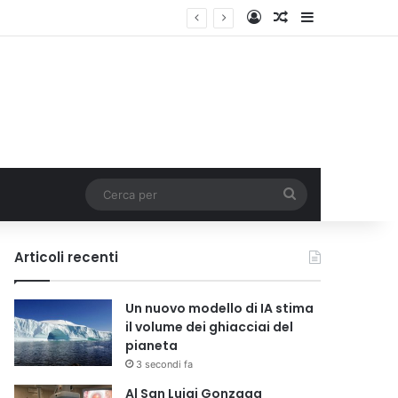
Accedi
Un articolo a c
Barra lateral
Cerca
per
Articoli recenti
Un nuovo modello di IA stima
il volume dei ghiacciai del
pianeta
3 secondi fa
Al San Luigi Gonzaga