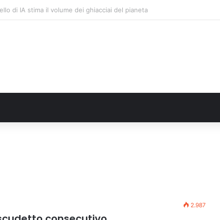
nzaga restituita la vista a un occhio senza più speranze
2.987
scudetto consecutivo