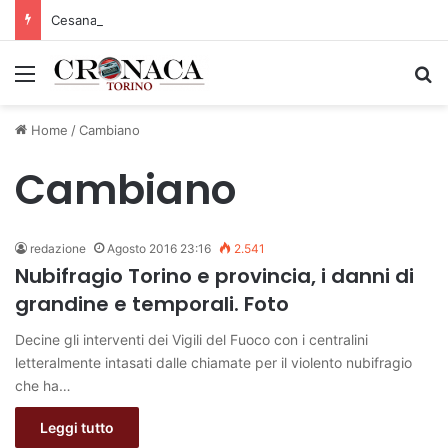
Cesana Torinese: il secondo weekend di agosto apre il cuore dell’estate
Menu
C
Home
/
Cambiano
Cambiano
redazione
Agosto 2016 23:16
2.541
Nubifragio Torino e provincia, i danni di
grandine e temporali. Foto
Decine gli interventi dei Vigili del Fuoco con i centralini
letteralmente intasati dalle chiamate per il violento nubifragio
che ha…
Leggi tutto