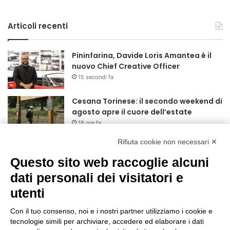
Articoli recenti
Pininfarina, Davide Loris Amantea è il
nuovo Chief Creative Officer
15 secondi fa
Cesana Torinese: il secondo weekend di
agosto apre il cuore dell’estate
18 ore fa
Rifiuta cookie non necessari ✕
Siccità: Il Piemonte avvia le procedure
per la richiesta dello stato di calamità
Questo sito web raccoglie alcuni
naturale
dati personali dei visitatori e
19 ore fa
utenti
Reale Mutua, ecco il programma del
precampionato
Con il tuo consenso, noi e i nostri partner utilizziamo i cookie e
22 ore fa
tecnologie simili per archiviare, accedere ed elaborare i dati