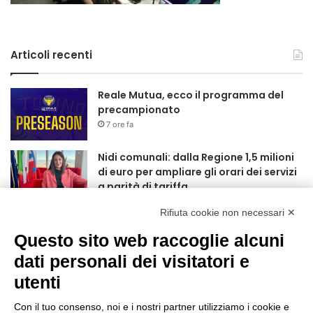
Articoli recenti
Reale Mutua, ecco il programma del
precampionato
7 ore fa
Nidi comunali: dalla Regione 1,5 milioni
di euro per ampliare gli orari dei servizi
a parità di tariffa
10 ore fa
Rifiuta cookie non necessari ✕
Eclissi di Sole del 12 agosto: potenziati i
Questo sito web raccoglie alcuni
collegamenti verso la collina
11 ore fa
dati personali dei visitatori e
utenti
Sauze d’Oulx: il secondo weekend di
agosto apre la strada al Grande
Con il tuo consenso, noi e i nostri partner utilizziamo i cookie e