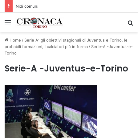
Nidi comunali: dalla Regione 1,5 milioni di euro per ampliare gli orari dei servizi a parità di tariffa
Menu
C
Home
/
Serie A: gli obiettivi stagionali di Juventus e Torino, le
probabili formazioni, i calciatori più in forma
/
Serie-A -Juventus-e-
Torino
Serie-A -Juventus-e-Torino