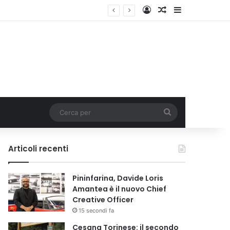
Accedi
Un articolo a c
Barra lateral
Cerca
per
Articoli recenti
Pininfarina, Davide Loris
Amantea è il nuovo Chief
Creative Officer
15 secondi fa
Cesana Torinese: il secondo