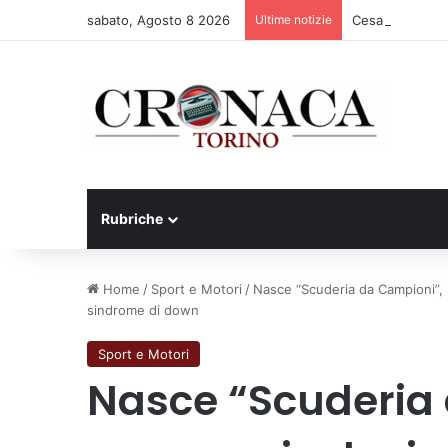
sabato, Agosto 8 2026
Ultime notizie
Cesana Torinese
Rubriche
Home
/
Sport e Motori
/
Nasce “Scuderia da Campioni”, p
sindrome di down
Sport e Motori
Nasce “Scuderia