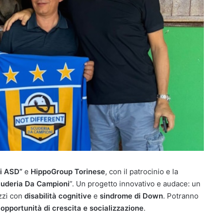
i ASD”
e
HippoGroup Torinese
, con il patrocinio e la
uderia Da Campioni
”. Un progetto innovativo e audace: un
zzi con
disabilità cognitive
e
sindrome di Down
. Potranno
e
opportunità di crescita e socializzazione
.