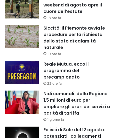
weekend di agosto apre il
cuore dell’estate
18 ore fa
Siccità: Il Piemonte avvia le
procedure per la richiesta
dello stato di calamità
naturale
19 ore fa
Reale Mutua, ecco il
programma del
precampionato
22 ore fa
Nidi comunali: dalla Regione
1,5 milioni di euro per
ampliare gli orari dei servizi a
parità di tariffa
1 giorno fa
Eclissi di Sole del 12 agosto:
potenziati i collegamenti