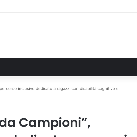
: il secondo weekend di agosto apre il cuore dell’estate
ercorso inclusivo dedicato a ragazzi con disabilità cognitive e
 da Campioni”,