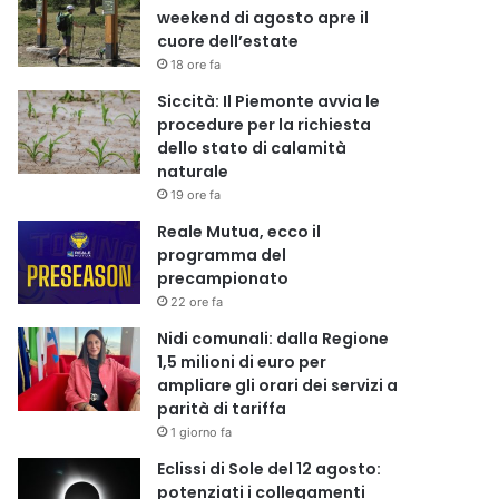
weekend di agosto apre il
cuore dell’estate
18 ore fa
Siccità: Il Piemonte avvia le
procedure per la richiesta
dello stato di calamità
naturale
19 ore fa
Reale Mutua, ecco il
programma del
precampionato
22 ore fa
Nidi comunali: dalla Regione
1,5 milioni di euro per
ampliare gli orari dei servizi a
parità di tariffa
1 giorno fa
Eclissi di Sole del 12 agosto:
potenziati i collegamenti