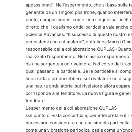
appassionati”. Nell’esperimento, che si basa sulla te
generate da un singolo positrone, quando interferi
punto, comportandosi come ‘una singola particella’
diretto che il dualismo onda-particella vale anche pe
Science Advances. “Il successo di questo nostro es
per sistemi con antimateria”, sottolinea Marco Gia
responsabile della collaborazione QUPLAS (Quantu
realizzato l’esperimento. Nel classico esperimento d
da una sorgente a un rivelatore. Nel corso del trag
quali passano le particelle. Se le particelle si com
linea retta e produrrebbero sul rivelatore un diseg
una natura ondulatoria, sul rivelatore allora appare
corrisponde alle fenditure. La nuova figura è gener
fenditure.
L’esperimento della collaborazione QUPLAS
Dal punto di vista concettuale, per interpretare il r
necessario considerare che una singola particella 
come una vibrazione periodica, ossia come un’onda