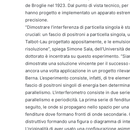
de Broglie nel 1923. Dal punto di vista tecnico, per l
hanno progetto e implementato un apparato estrem
precisione.
“Dimostrare l’interferenza di particella singola è st
cruciali: un fascio di positroni a particella singola,
Talbot-Lau progettato appositamente, e le emulsioni
risoluzione”, spiega Simone Sala, dell’Università degl
dottorato è incentrata su questo esperimento. “Siam
dimostrate una soluzione vincente per il successo
ancora una volta applicazione in un progetto rilevant
Berna. L’esperimento consiste, infatti, di tre elementi 
fascio di positroni singoli di energia ben determinat
parallelismo. L’interferometro consiste in due seri
parallelismo e periodicità. La prima serie di fenditu
seguito, le onde si propagano nello spazio per una 
fenditure dove formano fronti di onde secondarie. 
distruttivo formando una figura o diagramma di inte
L’originalità di aver usato una configurazione asim