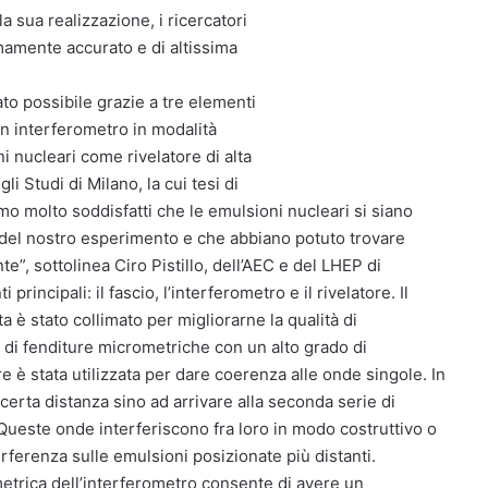
a sua realizzazione, i ricercatori
amente accurato e di altissima
ato possibile grazie a tre elementi
 un interferometro in modalità
 nucleari come rivelatore di alta
i Studi di Milano, la cui tesi di
o molto soddisfatti che le emulsioni nucleari si siano
 del nostro esperimento e che abbiano potuto trovare
e”, sottolinea Ciro Pistillo, dell’AEC e del LHEP di
principali: il fascio, l’interferometro e il rivelatore. Il
a è stato collimato per migliorarne la qualità di
e di fenditure micrometriche con un alto grado di
re è stata utilizzata per dare coerenza alle onde singole. In
certa distanza sino ad arrivare alla seconda serie di
Queste onde interferiscono fra loro in modo costruttivo o
rferenza sulle emulsioni posizionate più distanti.
metrica dell’interferometro consente di avere un