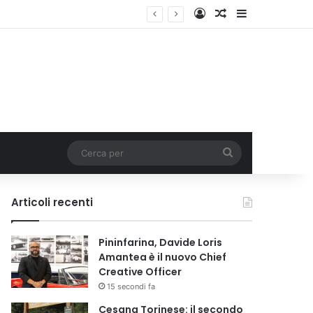
Accedi
Un articolo a c
Barra lateral
Cerca
per
Articoli recenti
Pininfarina, Davide Loris
Amantea è il nuovo Chief
Creative Officer
15 secondi fa
Cesana Torinese: il secondo