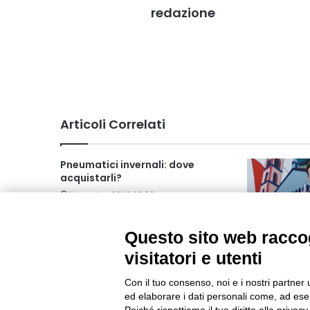
redazione
Articoli Correlati
Pneumatici invernali: dove
acquistarli?
Novembre 2016 13:22
Questo sito web raccog
visitatori e utenti
Il Piemonte
presente all
Con il tuo consenso, noi e i nostri partner 
Ottobre 2024 
ed elaborare i dati personali come, ad esem