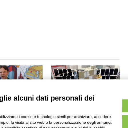
lie alcuni dati personali dei
 aerospaziale
Lanciato con successo il
o IAC di Milano
satellite italiano Iperdrone.0
utilizziamo i cookie e tecnologie simili per archiviare, accedere
15:25
Agosto 2024 9:40
pio, la visita al sito web o la personalizzazione degli annunci.