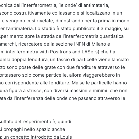
cnica dell’interferometria, ‘le onde’ di antimateria,
scono costruttivamente collassano e si localizzano in un
, e vengono così rivelate, dimostrando per la prima in modo
r l’antimateria. Lo studio è stato pubblicato il 3 maggio, su
perimento apre la strada dell’interferometria quantistica
mmarchi, ricercatore della sezione INFN di Milano e
m interferometry with Positrons and LASers) che ha
ella doppia fenditura, un fascio di particelle viene lanciato
itto sono poste delle grate con due fenditure attraverso le
portassero solo come particelle, allora viaggerebbero in
no corrispondente alle fenditure. Ma se le particelle hanno
 una figura a strisce, con diversi massimi e minimi, che non
ata dall’interferenza delle onde che passano attraverso le
isultato dell’esperimento è, quindi,
si propaghi nello spazio anche
: un concetto introdotto da Louis