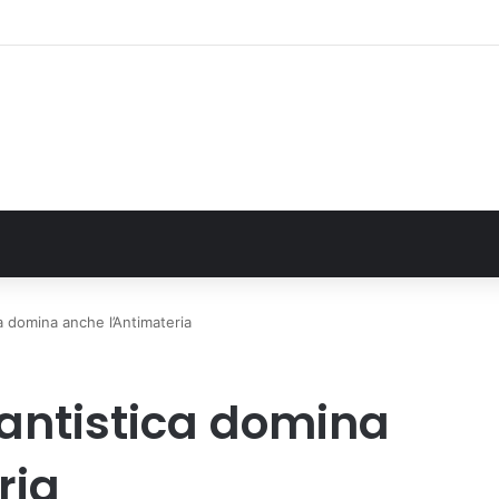
: il secondo weekend di agosto apre il cuore dell’estate
 domina anche l’Antimateria
antistica domina
ria