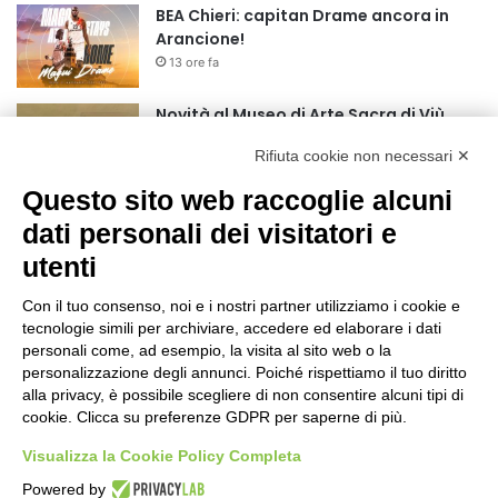
BEA Chieri: capitan Drame ancora in
Arancione!
13 ore fa
Novità al Museo di Arte Sacra di Viù
15 ore fa
Rifiuta cookie non necessari ✕
Questo sito web raccoglie alcuni
Il codice segreto dei neuroni: la
dati personali dei visitatori e
memoria della nascita che costruisce il
cervello
utenti
16 ore fa
Con il tuo consenso, noi e i nostri partner utilizziamo i cookie e
Una guida alimentare per affrontare i
tecnologie simili per archiviare, accedere ed elaborare i dati
giorni più caldi: come idratarsi e cosa
personali come, ad esempio, la visita al sito web o la
portare in tavola a Ferragosto
personalizzazione degli annunci. Poiché rispettiamo il tuo diritto
20 ore fa
alla privacy, è possibile scegliere di non consentire alcuni tipi di
cookie. Clicca su preferenze GDPR per saperne di più.
Basket Torino guarda al futuro:
accordo pluriennale con il giovane
Visualizza la Cookie Policy Completa
Alberto Mossi
Powered by
20 ore fa