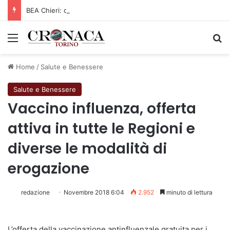
BEA Chieri: capitan Drame ancora in Arancione!
Menu
C
Home
/
Salute e Benessere
Salute e Benessere
Vaccino influenza, offerta
attiva in tutte le Regioni e
diverse le modalità di
erogazione
redazione
Novembre 2018 6:04
2.952
minuto di lettura
L’offerta della vaccinazione antinfluenzale gratuita per i