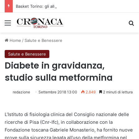
Basket Torino: gli allenamenti Pre-Raduno in programma dal10 al 14 agosto
Menu
C
Home
/
Salute e Benessere
Salute e Benessere
Diabete in gravidanza,
studio sulla metformina
redazione
Settembre 2018 13:00
2.849
2 minuti di lettura
L’Istituto di fisiologia clinica del Consiglio nazionale delle
ricerche di Pisa (Cnr-Ifc), in collaborazione con la
Fondazione toscana Gabriele Monasterio, ha fornito nuove
prove sulla sicurezza legata all’uso della metformina nel