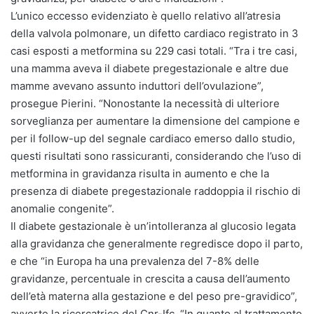
L’unico eccesso evidenziato è quello relativo all’atresia
della valvola polmonare, un difetto cardiaco registrato in 3
casi esposti a metformina su 229 casi totali. “Tra i tre casi,
una mamma aveva il diabete pregestazionale e altre due
mamme avevano assunto induttori dell’ovulazione”,
prosegue Pierini. “Nonostante la necessità di ulteriore
sorveglianza per aumentare la dimensione del campione e
per il follow-up del segnale cardiaco emerso dallo studio,
questi risultati sono rassicuranti, considerando che l’uso di
metformina in gravidanza risulta in aumento e che la
presenza di diabete pregestazionale raddoppia il rischio di
anomalie congenite”.
Il diabete gestazionale è un’intolleranza al glucosio legata
alla gravidanza che generalmente regredisce dopo il parto,
e che “in Europa ha una prevalenza del 7-8% delle
gravidanze, percentuale in crescita a causa dell’aumento
dell’età materna alla gestazione e del peso pre-gravidico”,
avverte la ricercatrice del Cnr-Ifc. “In quanto al trattamento