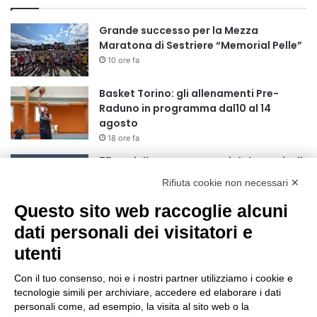
Grande successo per la Mezza
Maratona di Sestriere “Memorial Pelle”
10 ore fa
Basket Torino: gli allenamenti Pre-
Raduno in programma dal10 al 14
agosto
18 ore fa
75 anni di INFN. La comunità, la storia, il
futuro della ricerca in fisica
Rifiuta cookie non necessari ✕
fondamentale in Italia
Questo sito web raccoglie alcuni
18 ore fa
dati personali dei visitatori e
Stop alla linea Torino-Bardonecchia
nel pieno della stagione turistica
utenti
22 ore fa
Con il tuo consenso, noi e i nostri partner utilizziamo i cookie e
Grande partecipazione alla Festa della
tecnologie simili per archiviare, accedere ed elaborare i dati
Madonna della Neve al Rifugio Ciao
personali come, ad esempio, la visita al sito web o la